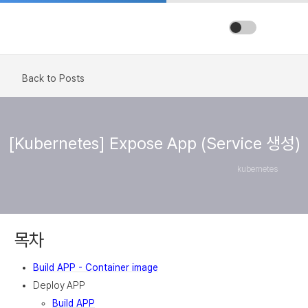
Back to Posts
[Kubernetes] Expose App (Service 생성)
kubernetes
목차
Build APP - Container image
Deploy APP
Build APP