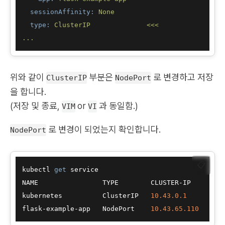
sessionAffinity:
None
type:
ClusterIP
<<<
...
위와 같이
부분은
로 변경하고 저장
ClusterIP
NodePort
을 합니다.
(저장 및 종료,
or
과 동일함.)
VIM
VI
로 변경이 되었는지 확인합니다.
NodePort
📋
kubectl 
get
 service

NAME                TYPE        CLUSTER
-
IP     
EXT
kubernetes          ClusterIP   
10.43
.0
.1
<
no
flask
-
example
-
app   NodePort    
10.43
.65
.110
<
no