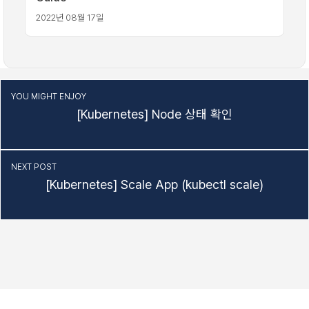
2022년 08월 17일
YOU MIGHT ENJOY
[Kubernetes] Node 상태 확인
NEXT POST
[Kubernetes] Scale App (kubectl scale)