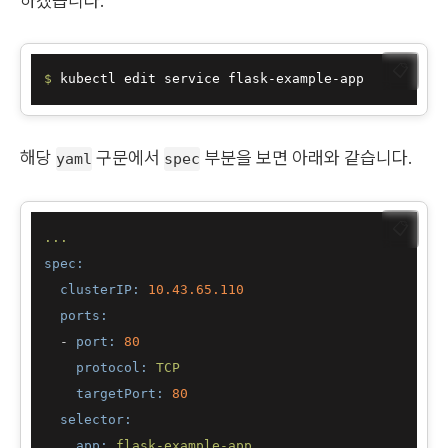
하겠습니다.
📋
$ 
해당
구문에서
부분을 보면 아래와 같습니다.
yaml
spec
📋
...
spec:
clusterIP:
10.43
.65
.110
ports:
-
port:
80
protocol:
TCP
targetPort:
80
selector:
app:
flask-example-app