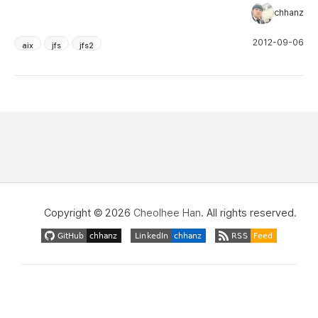
system 에서는 JFS2 만 사용할 수 있습니다. JFS vs JFS2 Function JFS2 JFS
chhanz
Fragments/Block Size 512~4096 Block Size 512~4096 Block Size
Architectural Maximum File (만들 수 있는 최대 File Size) 1PB(**1) 64GB
2012-09-06
Architectural Maximum File System Size (만들 수 있는...
aix
jfs
jfs2
Copyright © 2026
Cheolhee Han
. All rights reserved.