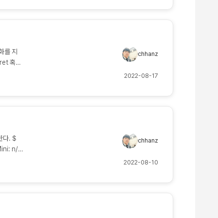
File,
니다. 설
호화를 지
chhanz
ret 혹은
ret 도
2022-08-17
한다. $
chhanz
ni: n/a
 주로
2022-08-10