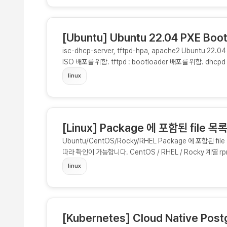
[Ubuntu] Ubuntu 22.04 PXE Boo
isc-dhcp-server, tftpd-hpa, apache2 Ubuntu 2
ISO 배포를 위함. tftpd : bootloader 배포를 위함. dhcp
와 같은 기타 다른 WEB Application 을 이용해도 무방합니다.) 
linux
apache2 Ubuntu ISO 를 Web 서버의 DocumentRoot 에
[Linux] Package 에 포함된 file 목
Ubuntu/CentOS/Rocky/RHEL Package 에 포함된 f
따라 확인이 가능합니다. CentOS / RHEL / Rocky 계열 rpm 
gpg/RPM-GPG-KEY-EPEL-7 /etc/yum.repos.d/epel-te
linux
epel.preset /usr/share/doc/epel-release-7 /us
할 수 있습니다. Ubuntu 계열 dpkg 명령을 통해 확인합니다. $ dpkg 
/usr/share/doc/tmux /usr/share/doc/tmux/NEWS.
/usr/share/doc/tmux/changelog.Debian.gz /usr/sh
[Kubernetes] Cloud Native Pos