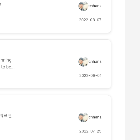
s
chhanz
ode-4
2022-08-07
 에 해당
amd64 -
--help-
nning
chhanz
 to be
2022-08-01
트워크 관
chhanz
ER<<-
2022-07-25