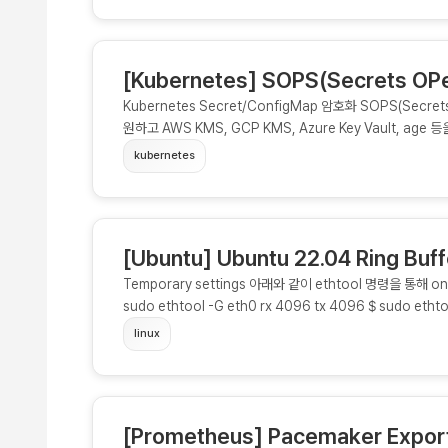
AAACertificateServices.Root.crt.pem </VirtualHost
SSLCACertificateFile option 이 별도로 분리되어 
정 파일 참고 (https://www.sslcert.co.kr/guides/Apache
[Kubernetes] SOPS(Secrets OPe
Kubernetes Secret/ConfigMap 암호화 SOPS(Secret
원하고 AWS KMS, GCP KMS, Azure Key Vault, ag
API Token, Key 등을 git repository 에 실수로 Pus
kubernetes
구를 이용하여 ConfigMap 혹은 Secret 을 Sealed 하여 G
[Ubuntu] Ubuntu 22.04 Ring Bu
Temporary settings 아래와 같이 ethtool 명령을 통해 
sudo ethtool -G eth0 rx 4096 tx 4096 $ sudo ethto
RX Jumbo: n/a TX: 4096 Current hardware settings
linux
CentOS 와 같은 RHEL 계열은 network-script 에 ETH
[Prometheus] Pacemaker Expo