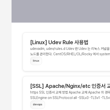
[Linux] Udev Rule 사용법
udevadm, udev/rules.d Udev 란 Udev 는 리눅스 
노드를 관리한다. CentOS/RHEL/OL/Rocky 에서 syste
udevadm 명령을 통해 장치의 상세 정보를 확인해야된다. 아래는 
linux
/devices/pci0000:80/0000:80:08.3/0000:83:00.0/at
Samsung_SSD_860_PRO_2TB_S5Gqwerasdfzxfc S: d
ata-2.0 E: DEVLINKS=/dev/disk/by-id/ata-Samsu
0x500123456789012 /dev/disk/by-path/pci-0000:
[SSL] Apache/Nginx/etc 인증서
DEVPATH=/devices/pci0000:80/0000:80:08.3/0000:
략 P 는 DEVPATH,...
https SSL 인증서 교체 방법 Apache 교체 Apache 의 경
SSLEngine on SSLProtocol all -SSLv3 -TLSv1 -
sslcert.co.kr_xxxxx.key.pem SSLCertificateFile 
devops
인증서파일경로/체인인증서ex. chain-bundle.pem SSLCA