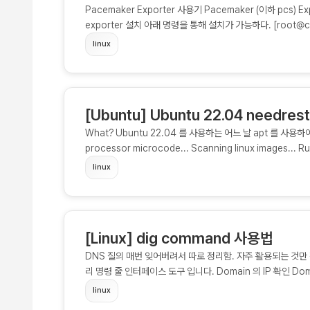
Pacemaker Exporter 사용기 Pacemaker (이하 pcs)
exporter 설치 아래 명령을 통해 설치가 가능하다. [root@c-
https://github.com/ClusterLabs/ha_cluster_expor
linux
~]# gzip -d ha_cluster_exporter-amd64.gz [root@
exporter 를 설치한다. pcs exporter option pcs expor
-help usage: ha_cluster_exporter-amd64 [<flags>] Fl
man)....
[Ubuntu] Ubuntu 22.04 needres
What? Ubuntu 22.04 를 사용하는 어느 날 apt 를 사용하여 p
processor microcode... Scanning linux images... R
up-to-date. No services need to be restarted. No c
linux
binaries. No VM guests are running outdated hyper
[Linux] dig command 사용법
DNS 질의 매번 잊어버려서 따로 정리함. 자주 활용되는 것만 정
리 명령 줄 인터페이스 도구 입니다. Domain 의 IP 확인 Dom
chhanz.mooo.com ; <<>> DiG 9.16.1-Ubuntu <<>> 
linux
opcode: QUERY, status: NOERROR, id: 31021 ;; flags