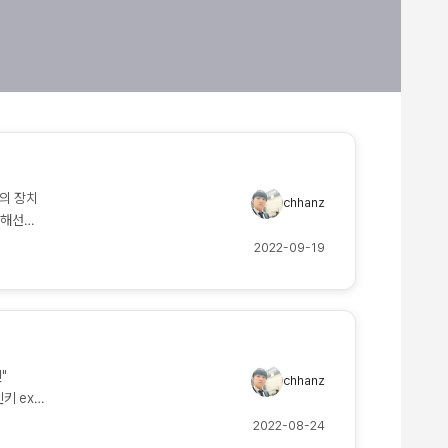
리의 장치
chhanz
위해선
2022-09-19
00.0-
k ...생
"
chhanz
인키 ex.
File /
2022-08-24