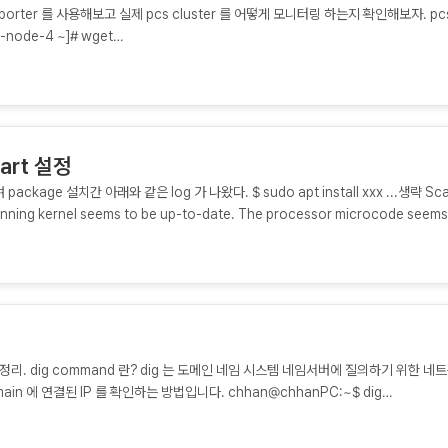
 Exporter 를 사용해보고 실제 pcs cluster 를 어떻게 모니터링 하는지 확인해보자. pc
node-4 ~]# wget
ter/releases/download/1.3.0/ha_cluster_exporter-amd64.gz [root@c-n
c-node-4 ~]# chmod u+x ha_cluster_exporter-amd64 pcs cluster node
ter 의 option 은 아래와 같다. [root@c-node-4 ~]# ./ha_cluster_exporter-
ags: -h, --help Show context-sensitive help (also try --help-long and 
tart 설정
ackage 설치간 아래와 같은 log 가 나왔다. $ sudo apt install xxx ...생략 Sca
unning kernel seems to be up-to-date. The processor microcode seems
ontainers need to be restarted. No user sessions are running outdated
visor (qemu) binaries on this host 무슨 의미와...
리. dig command 란? dig 는 도메인 네임 시스템 네임서버에 질의하기 위한 네
ain 에 연결된 IP 를 확인하는 방법입니다. chhan@chhanPC:~$ dig
chhanz.mooo.com ;; global options: +cmd ;; Got answer: ;; ->>HEAD
: qr rd ra; QUERY: 1, ANSWER: 1, AUTHORITY: 0, ADDITIONAL: 1 ;;...