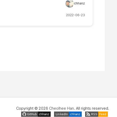
chhanz
 (공식 문
2022-06-23
art 를
Copyright © 2026
Cheolhee Han
. All rights reserved.