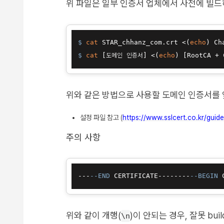
위 파일은 일부 인증서 업체에서 사전에 빌드
$ 
cat
 STAR_chhanz_com.crt <(
echo
) Ch
$ 
cat
 [도메인 인증서] <(
echo
) [RootCA +
위와 같은 방법으로 사용할 도메인 인증서를 
설정 파일 참고 (
https://www.sslcert.co.kr/guide
주의 사항
---
--END
 CERTIFICATE--------
--BEGIN
위와 같이 개행(
)이 안되는 경우, 잘못 bu
\n