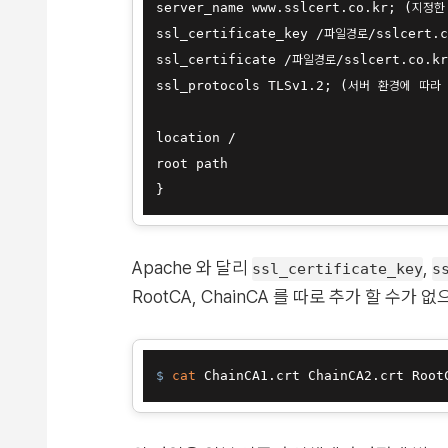
server_name www.sslcert.co.kr; (지
ssl_certificate_key /파일경로/sslcert.
ssl_certificate /파일경로/sslcert.co.k
ssl_protocols TLSv1.2; (서버 환경에 따라
location /

root path

Apache 와 달리
,
ssl_certificate_key
s
RootCA, ChainCA 를 따로 추가 할 수
$ 
cat
 ChainCA1.crt ChainCA2.crt Root