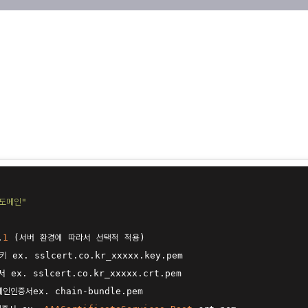
도메인"
.
1
체인인증서ex. chain
-