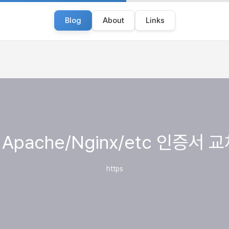
Blog
About
Links
] Apache/Nginx/etc 인증서 
https