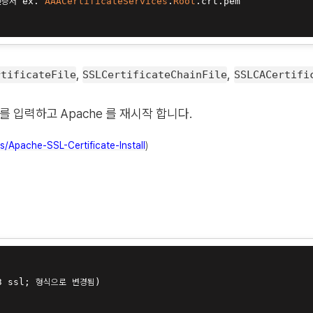
증서 ex. 
AAACertificateServices
.
Root
,
,
rtificateFile
SSLCertificateChainFile
SSLCACertifi
로를 입력하고 Apache 를 재시작 합니다.
s/Apache-SSL-Certificate-Install
)
3 ssl; 형식으로 변경됨)
