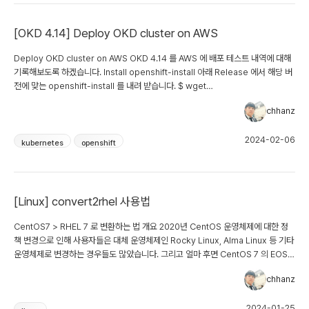
[OKD 4.14] Deploy OKD cluster on AWS
Deploy OKD cluster on AWS OKD 4.14 를 AWS 에 배포 테스트 내역에 대해
기록해보도록 하겠습니다. Install openshift-install 아래 Release 에서 해당 버
전에 맞는 openshift-install 를 내려 받습니다. $ wget
https://github.com/okd-project/okd/releases/download/4.14.0-
chhanz
0.okd-2024-01-26-175629/openshift-install-linux-4.14.0-0.okd-
2024-01-26-175629.tar.gz $ tar xzvf openshift-install-linux-4.14.0-
2024-02-06
0.okd-2024-01-26-175629.tar.gz Deploy Cluster 아래와 같이 Cluster
kubernetes
openshift
배포에 필요한 install-config 를 생성합니다. $ mkdir ./okd $ ./openshift-
install create install-config --dir ./okd ? SSH Public Key
/root/.ssh/id_rsa.pub <<<---!!! okd node 에 사용될 ssh public key ?
Platform aws <<<---!!! okd 가 설치될 환경...
[Linux] convert2rhel 사용법
CentOS7 > RHEL 7 로 변환하는 법 개요 2020년 CentOS 운영체제에 대한 정
책 변경으로 인해 사용자들은 대체 운영체제인 Rocky Linux, Alma Linux 등 기타
운영체제로 변경하는 경우들도 많았습니다. 그리고 얼마 후면 CentOS 7 의 EOS
인 2024년 06월 30일가 됩니다. 위와 같이 이유로 인해 convert2rhel 를 이용하
chhanz
면 CentOS 에서 RHEL 로 변경하고 ELS 와 같은 계약을 통해 EOS 기간을 늘리면
서 다른 배포판으로 전환하는 기간을 확보 혹은 RHEL 로 전환 등 여러 방향으로 사
2024-01-25