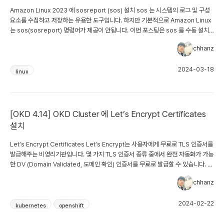
Amazon Linux 2023 에 sosreport (sos) 설치 sos 는 시스템의 로그 및 구성
요소를 수집하고 저장하는 유용한 도구입니다. 하지만 기본적으로 Amazon Linux
는 sos(sosreport) 명령어가 제공이 안됩니다. 이번 포스팅은 sos 를 수동 설치
하는 방법에 대해 알아보도록 하겠습니다. 설치 테스트 환경 : Amazon Linux
chhanz
2023 Release Version : 2023.3.20240312 아래와 같이 sos 설치에 필요한
패키지를 설치합니다. $ sudo dnf -y install git python3-pip python3-
2024-03-18
magic 다음 sos github repository 를 clone 합니다. $ sudo git clone...
linux
[OKD 4.14] OKD Cluster 에 Let’s Encrypt Certificates
설치
Let’s Encrypt Certificates Let’s Encrypt는 사용자에게 무료로 TLS 인증서를
발급해주는 비영리기관입니다. 몇 가지 TLS 인증서 종류 중에서 완전 자동화가 가능
한 DV (Domain Validated, 도메인 확인) 인증서를 무료로 발급할 수 있습니다. 위
인증서를 발급 받고 OKD Cluster 에 설치하여 콘솔 및 Route 에서 HTTPS 서비
chhanz
스를 할 수 있도록 와일드 카드 인증서를 발급 받아보았습니다. 발급 아래와 같이 인
증서 발급을 위해 acme.sh repository 를 clone 합니다. $ git clone
2024-02-22
https://github.com/neilpang/acme.sh 먼저 스크립트는 인증서 발급 과정중에
kubernetes
openshift
발생되는 도메인 소유권...