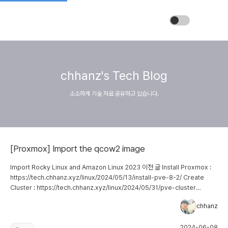
chhanz's Tech Blog
소소하게 기술 자료 공유하고 있습니다.
[Proxmox] Import the qcow2 image
Import Rocky Linux and Amazon Linux 2023 이전 글 Install Proxmox :
https://tech.chhanz.xyz/linux/2024/05/13/install-pve-8-2/ Create
Cluster : https://tech.chhanz.xyz/linux/2024/05/31/pve-cluster
Deploy Ceph in Proxmox 8.2.1 :
chhanz
https://tech.chhanz.xyz/linux/2024/05/31/pve-with-ceph/ VM Live
Migration on Proxmox 8.2.1 :
2024-06-08