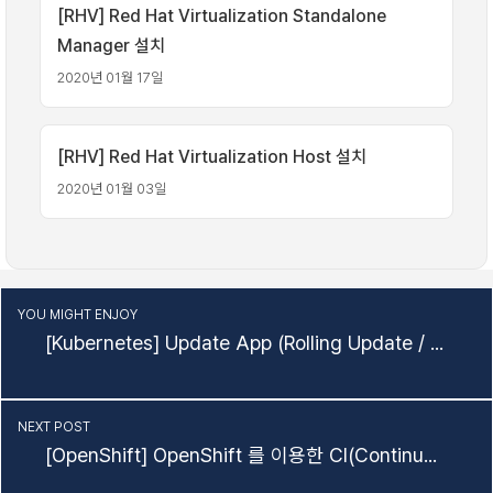
[RHV] Red Hat Virtualization Standalone
Manager 설치
2020년 01월 17일
[RHV] Red Hat Virtualization Host 설치
2020년 01월 03일
YOU MIGHT ENJOY
[Kubernetes] Update App (Rolling Update / Rollback)
NEXT POST
[OpenShift] OpenShift 를 이용한 CI(Continuous Integration) 구성