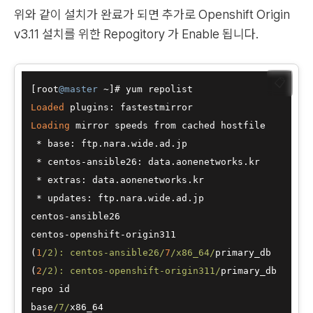
위와 같이 설치가 완료가 되면 추가로 Openshift Origin
v3.11 설치를 위한 Repogitory 가 Enable 됩니다.
📋
[root
@master
~
Loaded
Loading
 mirror speeds from cached hostfile

*
 base: ftp.nara.wide.ad.jp

*
 centos
-
ansible26: data.aonenetworks.kr

*
 extras: data.aonenetworks.kr

*
 updates: ftp.nara.wide.ad.jp

centos
-
ansible26                                  
centos
-
openshift
-
origin311                        
(
1
/2): centos-ansible26/
7
/x86_64/
primary_db       
(
2
/2): centos-openshift-origin311/
primary_db      
repo id                                           
base
/7/
x86_64                                     