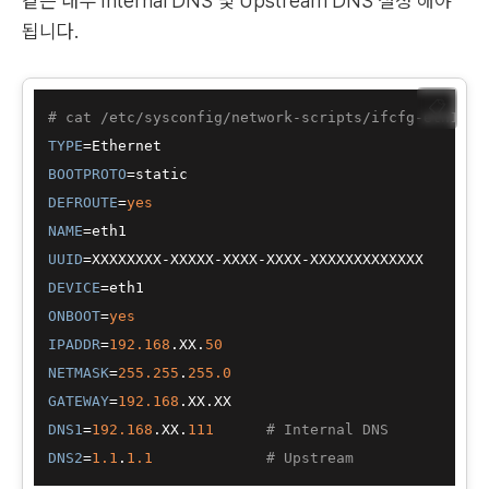
같은 내부 Internal DNS 및 Upstream DNS 설정 해야
됩니다.
📋
# cat /etc/sysconfig/network-scripts/ifcfg-eth1
TYPE
BOOTPROTO
DEFROUTE
=
yes
NAME
UUID
DEVICE
ONBOOT
=
yes
IPADDR
=
192.168
.XX.
50
NETMASK
=
255.255
.
255.0
GATEWAY
=
192.168
DNS1
=
192.168
.XX.
111
# Internal DNS
DNS2
=
1.1
.
1.1
# Upstream