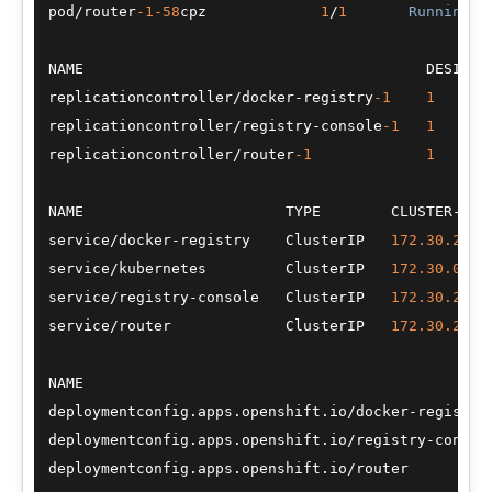
pod
/
router
-1
-58
cpz             
1
/
1
Running
NAME                                       DESIRED
replicationcontroller
/
docker
-
registry
-1
1
replicationcontroller
/
registry
-
console
-1
1
replicationcontroller
/
router
-1
1
NAME                       TYPE        CLUSTER
-
IP 
service
/
docker
-
registry    ClusterIP   
172.30
.205
.
service
/
kubernetes         ClusterIP   
172.30
.0
.1
service
/
registry
-
console   ClusterIP   
172.30
.204
.
service
/
router             ClusterIP   
172.30
.237
.
NAME                                              
deploymentconfig.apps.openshift.io
/
docker
-
registry
deploymentconfig.apps.openshift.io
/
registry
-
consol
deploymentconfig.apps.openshift.io
/
router         