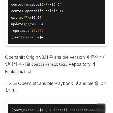
centos
-
ansible26
/7/
x86_64                         
centos
-
openshift
-
origin311                        
extras
/7/
x86_64                                   
updates
/7/
x86_64                                  
repolist: 
12
,
449
[root
@master
~
Openshift Origin v3.11 은 ansible Version 에 종속성이
있어서 추가로
Repository 가
centos-ansible26
됩니다.
Enable
추가로 Openshift ansible Playbook 및 ansible 을 설치
합니다.
📋
[
root
@master
 ~
]
# yum install openshift-ansible ans