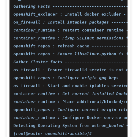
Gathering Facts ----------------------------------
openshift_
excluder : Install docker excluder - yum
os
_firewall : Install iptables packages ----------
container_
runtime : restart container runtime ----
container
_runtime : Fixup SELinux permissions for 
openshift_
repos : refresh cache ------------------
openshift
_repos : Ensure libselinux-python is inst
Gather Cluster facts -----------------------------
os_
firewall : Ensure firewalld service is not enab
openshift
_repos : Configure origin gpg keys ------
os_
firewall : Start and enable iptables service --
container
_runtime : Get current installed Docker v
container_
runtime : Place additional/blocked/insec
openshift
_repos : Configure correct origin release
container_
runtime : Configure Docker service unit 
Detecting Operating System from ostree
_booted ----