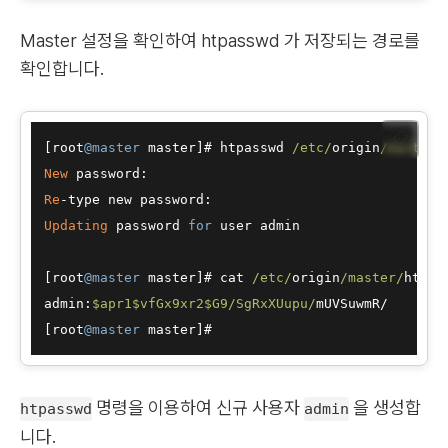
Master 설정을 확인하여 htpasswd 가 저장되는 경로를
확인합니다.
📋
[root
@master
 master]# htpasswd 
/etc/
origin
/master/
New
Re
-
Updating
 password 
for
 user admin

[root
@master
 master]# cat 
/etc/
origin
/master/
htpass
admin:
$apr1
$vfGx9xr2
$G9
/SgRxXUupu/
mUVSuwmR
/
[root
@master
명령을 이용하여 신규 사용자
을 생성합
htpasswd
admin
니다.