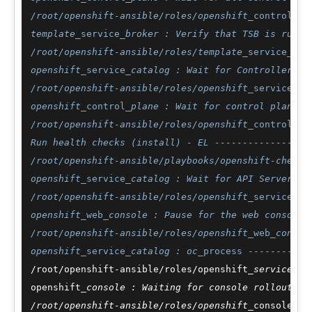
/root/openshift-ansible/roles/openshift_
control
_pl
template_
service
_broker : Verify that TSB is runni
/root/openshift-ansible/roles/template_
service
_bro
openshift_
service
_catalog : Wait for Controller Ma
/root/openshift-ansible/roles/openshift_
service
_ca
openshift_
control
_plane : Wait for control plane p
/root/openshift-ansible/roles/openshift_
control
_pl
Run health checks (install) - EL -----------------
/root/openshift-ansible/playbooks/openshift-checks
openshift_
service
_catalog : Wait for API Server ro
/root/openshift-ansible/roles/openshift_
service
_ca
openshift_
web
_console : Pause for the web console 
/root/openshift-ansible/roles/openshift_
web
_consol
openshift_
service
_catalog : oc_
process -----------
/root/openshift-ansible/roles/openshift
_service_
ca
openshift
_console : Waiting for console rollout to
/root/openshift-ansible/roles/openshift_
console/ta