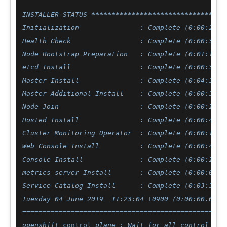
INSTALLER STATUS 
****
****
****
****
****
****
****
****
*
Initialization               : Complete (0:00:23)

Health Check                 : Complete (0:00:38)

Node Bootstrap Preparation   : Complete (0:01:14)

etcd Install                 : Complete (0:00:32)

Master Install               : Complete (0:04:37)

Master Additional Install    : Complete (0:00:36)

Node Join                    : Complete (0:00:18)

Hosted Install               : Complete (0:00:40)

Cluster Monitoring Operator  : Complete (0:00:11)

Web Console Install          : Complete (0:00:40)

Console Install              : Complete (0:00:18)

metrics-server Install       : Complete (0:00:01)

Service Catalog Install      : Complete (0:03:39)

Tuesday 04 June 2019  11:23:04 +0900 (0:00:00.096)
===================================================
openshift_
control
_plane : Wait for all control pla