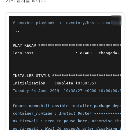
키지 설치를 합니다.
📋
# ansible-playbook -i inventory/hosts.localhost pl
...

PLAY RECAP 
****
****
****
****
****
****
****
****
****
***
localhost                  : ok=83   changed=23   u
INSTALLER STATUS 
****
****
****
****
****
****
****
****
*
Tuesday 04 June 2019  10:38:27 +0900 (0:00:00.032)
===================================================
Ensure openshift-ansible installer package deps ar
container
_runtime : Install Docker ---------------
os_
firewall : need to pause here, otherwise the ip
os
_firewall : Wait 10 seconds after disabling fire