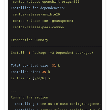
centos-release-openshift-origin311
Installing for dependencies:
centos-release-ansible26
centos-release-configmanagement
centos-release-paas-common
Transaction
Summary
==================================================
Install
1
Package
(+3
Dependent
packages)
Total download size:
31
k
Installed size:
39
k
Is
this
ok
 [
y/d/N
]
:y
...
Running
transaction
Installing :
centos-release-configmanagement-1-1