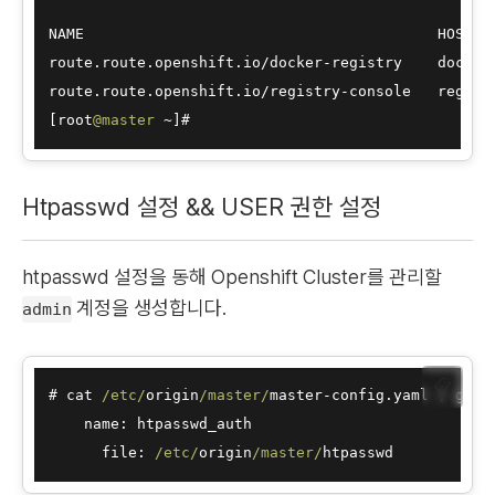
NAME                                        HOST
/
P
route.route.openshift.io
/
docker
-
registry    docker
route.route.openshift.io
/
registry
-
console   regist
[root
@master
~
Htpasswd 설정 && USER 권한 설정
htpasswd 설정을 동해 Openshift Cluster를 관리할
계정을 생성합니다.
admin
📋
# cat 
/etc/
origin
/master/
master
-
config.yaml 
|
 grep
    name: htpasswd_auth

      file: 
/etc/
origin
/master/