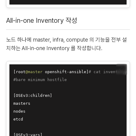
All-in-one Inventory 작성
노드 하나에 master, infra, compute 의 기능을 전부 설
치하는 All-in-one Inventory 를 작성합니다.
📋
[root
@master
 openshift-ansible]
# cat inventory/hos
#bare minimum hostfile
[OSEv3:children]

masters

nodes

etcd
