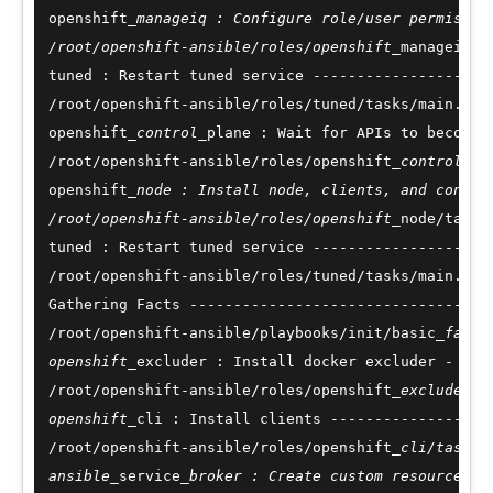
openshift
_manageiq : Configure role/user permissio
/root/openshift-ansible/roles/openshift_
manageiq/t
tuned : Restart tuned service --------------------
/root/openshift-ansible/roles/tuned/tasks/main.yml
openshift
_control_
plane : Wait for APIs to become 
/root/openshift-ansible/roles/openshift
_control_
pl
openshift
_node : Install node, clients, and conntr
/root/openshift-ansible/roles/openshift_
node/tasks
tuned : Restart tuned service --------------------
/root/openshift-ansible/roles/tuned/tasks/main.yml
Gathering Facts ----------------------------------
/root/openshift-ansible/playbooks/init/basic
_facts
openshift_
excluder : Install docker excluder - yum
/root/openshift-ansible/roles/openshift
_excluder/t
openshift_
cli : Install clients ------------------
/root/openshift-ansible/roles/openshift
_cli/tasks/
ansible_
service
_broker : Create custom resource de