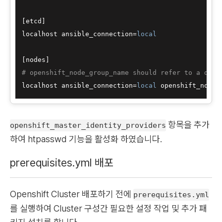
[etcd]

localhost ansible_connection=
local
# openshift_node_group_name should refer to a dict
localhost ansible_connection=
local
 openshift_node_
항목을 추가
openshift_master_identity_providers
하여 htpasswd 기능을 활성화 하였습니다.
prerequisites.yml 배포
Openshift Cluster 배포하기 전에
prerequisites.yml
를 실행하여 Cluster 구성간 필요한 설정 작업 및 추가 패