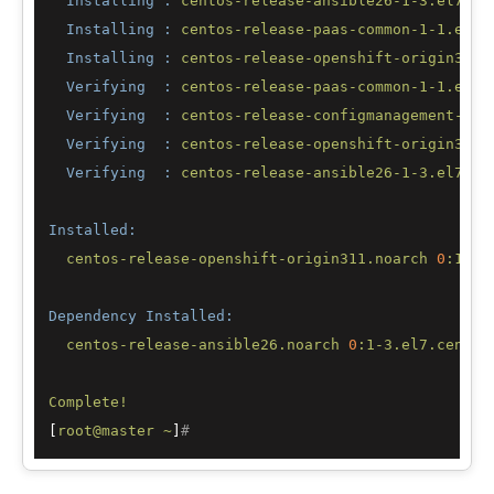
Installing :
centos-release-ansible26-1-3.el7.ce
Installing :
centos-release-paas-common-1-1.el7.
Installing :
centos-release-openshift-origin311-
Verifying  :
centos-release-paas-common-1-1.el7.
Verifying  :
centos-release-configmanagement-1-1
Verifying  :
centos-release-openshift-origin311-
Verifying  :
centos-release-ansible26-1-3.el7.ce
Installed:
centos-release-openshift-origin311.noarch
0
:1-2.
Dependency Installed:
centos-release-ansible26.noarch
0
:1-3.el7.centos
Complete!
[
root@master
~
]
#