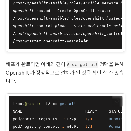
/root/openshift-ansible/roles/ansible_
service
_brok
openshift_
hosted : Create OpenShift router -------
/root/openshift-ansible/roles/openshift
_hosted/tas
openshift_
control
_plane : Start and enable self-ho
/root/openshift-ansible/roles/openshift_
control
_pl
배포가 완료되면 아래와 같이
명령을 통해
# oc get all
Openshift 가 정상적으로 설치가 된 것을 확인 할 수 있습
니다.
📋
[root
@master
~
]# oc 
get
all
NAME                           READY     STATUS    
pod
/
docker
-
registry
-1
-9
t2zp    
1
/
1
Running
pod
/
registry
-
console
-1
-
n4v9t   
1
/
1
Running