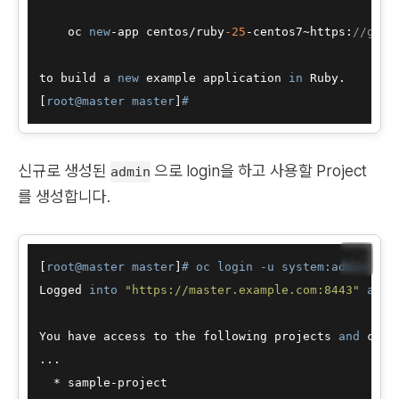
    oc 
new
-app centos/ruby
-25
-centos7~https:
//gith
to build a 
new
 example application 
in
 Ruby.

[
root@master master
]
#
신규로 생성된
으로 login을 하고 사용할 Project
admin
를 생성합니다.
📋
[
root@master master
]
# oc login -u system:admin
Logged 
into
"https://master.example.com:8443"
as
"
You have access to the following projects 
and
 can 
...

  * sample-project
