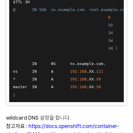
@	IN SOA	ns.example.com. root.example.com. 
0
	; serial

					1D	; refresh

					1H	; retry

					1W	; expire

					3H 
)	;
	IN      NS      ns.example.com.

ns	IN	A	
192.168
.XX
.111
*	IN	A	
192.168
.XX
.50
master	IN	A	
192.168
.XX
.50
wildcard DNS
설정을 합니다.
참고자료 :
https://docs.openshift.com/container-