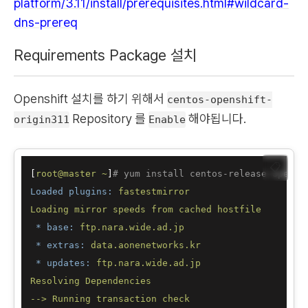
platform/3.11/install/prerequisites.html#wildcard-
dns-prereq
Requirements Package 설치
Openshift 설치를 하기 위해서
centos-openshift-
Repository 를
해야됩니다.
origin311
Enable
📋
[
root@master
~
]
# yum install centos-release-opensh
Loaded plugins:
fastestmirror
Loading
mirror
speeds
from
cached
hostfile
* base:
ftp.nara.wide.ad.jp
* extras:
data.aonenetworks.kr
* updates:
ftp.nara.wide.ad.jp
Resolving
Dependencies
-->
Running
transaction
check