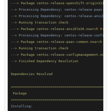
--->
Package
centos-release-openshift-origin311.no
-->
Processing Dependency: centos-release-paas-com
-->
Processing Dependency: centos-release-ansible2
-->
Running
transaction
check
--->
Package
centos-release-ansible26.noarch
0
:1-3
-->
Processing Dependency: centos-release-configma
--->
Package
centos-release-paas-common.noarch
0
:1
-->
Running
transaction
check
--->
Package
centos-release-configmanagement.noarc
-->
Finished
Dependency
Resolution
Dependencies
Resolved
==================================================
Package
==================================================
Installing: