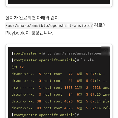
설치가 완료되면 아래와 같이
경로에
/usr/share/ansible/openshift-ansible/
Playbook 이 생성됩니다.
📋
[
root@master
~
]
# cd /usr/share/ansible/openshift-a
[
root@master
openshift-ansible
]
# ls -la
합계
12
drwxr-xr-x.
5
root
root
72
6
월
5
07
:14
.
drwxr-xr-x.
3
root
root
31
6
월
5
07
:14
..
-rw-r--r--.
1
root
root
1303 
11
월
2
2018 
ansible
drwxr-xr-x.
3
root
root
34
6
월
5
07
:15
invento
drwxr-xr-x.
38
root
root
4096  
6
월
5
07
:14
playboo
drwxr-xr-x.
93
root
root
4096  
6
월
5
07
:14
roles
[
root@master
openshift-ansible
]
#