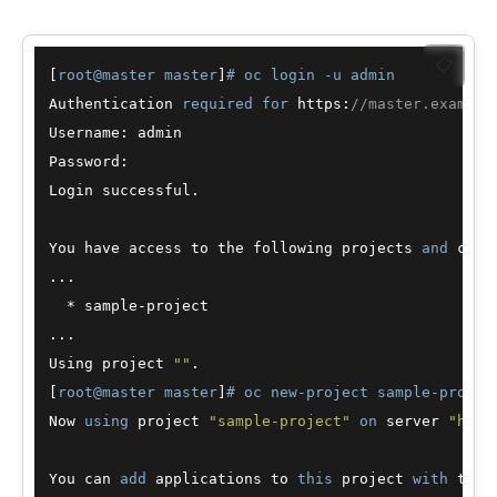
📋
[
root@master master
]
# oc login -u admin
Authentication 
required
for
 https:
//master.example
Username: admin

Password:

Login successful.

You have access to the following projects 
and
 can 
...

  * sample-project

...

Using project 
""
.

[
root@master master
]
# oc new-project sample-projec
Now 
using
 project 
"sample-project"
on
 server 
"http
You can 
add
 applications to 
this
 project 
with
 the 