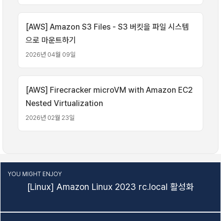
[AWS] Amazon S3 Files - S3 버킷을 파일 시스템
으로 마운트하기
2026년 04월 09일
[AWS] Firecracker microVM with Amazon EC2
Nested Virtualization
2026년 02월 23일
YOU MIGHT ENJOY
[Linux] Amazon Linux 2023 rc.local 활성화