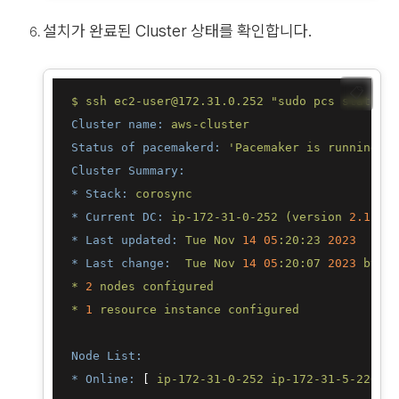
설치가 완료된 Cluster 상태를 확인합니다.
📋
$
ssh
ec2-user@172.31.0.252
"sudo pcs status"
Cluster name:
aws-cluster
Status of pacemakerd:
'Pacemaker is running'
(
Cluster Summary:
* Stack:
corosync
* Current DC:
ip-172-31-0-252
(version
2.1
.5
-9
* Last updated:
Tue
Nov
14
05
:20:23
2023
* Last change:
Tue
Nov
14
05
:20:07
2023 
by
ha
*
2
nodes
configured
*
1
resource
instance
configured
Node List:
* Online:
 [ 
ip-172-31-0-252
ip-172-31-5-226
 ]
