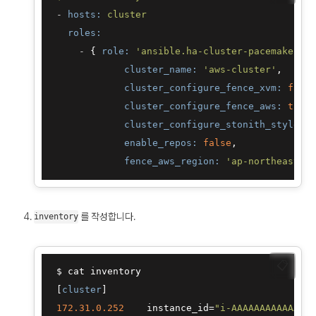
-
hosts:
cluster
roles:
-
 { 
role:
'ansible.ha-cluster-pacemaker'
,

cluster_name:
'aws-cluster'
,

cluster_configure_fence_xvm:
false
cluster_configure_fence_aws:
true
,

cluster_configure_stonith_style:
'
enable_repos:
false
,

fence_aws_region:
'ap-northeast-2'
를 작성합니다.
inventory
📋
 $ cat inventory

 [
cluster
]

172.31
.0
.252
    instance_id=
"i-AAAAAAAAAAAAAAA