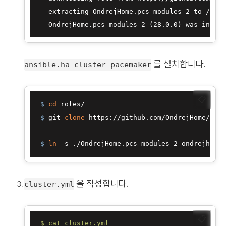
 - extracting OndrejHome.pcs-modules-2 to /home
를 설치합니다.
ansible.ha-cluster-pacemaker
📋
 $ 
cd
 roles/
 $ 
git 
clone
 https://github.com/OndrejHome/ansi
 $ 
ln
 -s ./OndrejHome.pcs-modules-2 ondrejhome.
을 작성합니다.
cluster.yml
📋
$
cat
cluster.yml