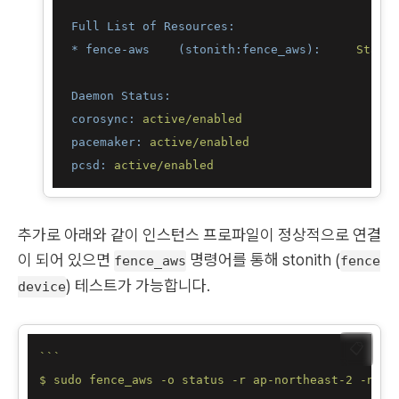
Full List of Resources:
* fence-aws    (stonith:fence_aws):
Starte
Daemon Status:
corosync:
active/enabled
pacemaker:
active/enabled
pcsd:
active/enabled
추가로 아래와 같이 인스턴스 프로파일이 정상적으로 연결
이 되어 있으면
명령어를 통해 stonith (
fence_aws
fence
) 테스트가 가능합니다.
device
📋
``
`

$ sudo fence_aws -o status -r ap-northeast-2 -n i-A