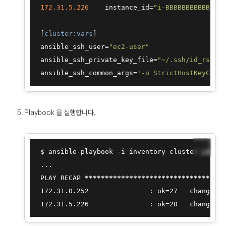
172.31
.5
.226
    instance_id=
"i-BBBBBBBBBBBBBBB
 [
cluster:vars
]

 ansible_ssh_user=
"ec2-user"
 ansible_ssh_private_key_file=
"~/.ssh/id_rsa"
 ansible_ssh_common_args=
'-o StrictHostKeyCheck
Playbook 을 실행합니다.
📋
 $ ansible-playbook -i inventory cluster.yml -v
 ...

 PLAY RECAP 
****
****
****
****
****
****
****
****
***
 172.31.0.252               : ok=27   changed=1