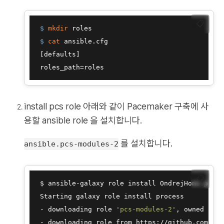
📋
 $ 
mkdir
 roles
 $ 
cat
 ansible.cfg
 [defaults]

install pcs role 아래와 같이 Pacemaker 구축에 사
용할 ansible role 을 설치합니다.
를 설치합니다.
ansible.pcs-modules-2
📋
 $ ansible-galaxy role install OndrejHome.pcs-m
 Starting galaxy role install process

 - downloading role 
'pcs-modules-2'
, owned by O
 - downloading role from https://github.com/Ond