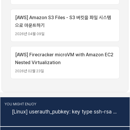
[AWS] Amazon S3 Files - S3 버킷을 파일 시스템
으로 마운트하기
2026년 04월 09일
[AWS] Firecracker microVM with Amazon EC2
Nested Virtualization
2026년 02월 23일
YOU MIGHT ENJOY
[Linux] userauth_pubkey: key type ssh-rsa not in PubkeyAcceptedAlgorithms