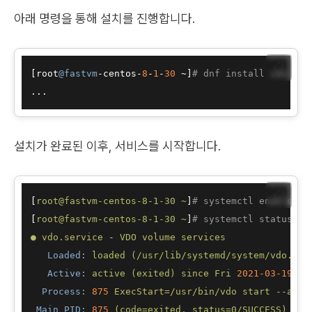
아래 명령을 통해 설치를 진행합니다.
📋
[
root
@fastvm
-centos-
8
-
1
-
30
 ~
]
# dnf install vdo kmo
...
설치가 완료된 이후, 서비스를 시작합니다.
📋
[
root@fastvm-centos-8-1-30
~
]
# systemctl enable --
[
root@fastvm-centos-8-1-30
~
]
# systemctl status vd
●
vdo.service
-
VDO
volume
services
Loaded:
loaded
(/usr/lib/systemd/system/vdo.ser
Active:
active
(exited)
since
Fri
2021-03-19 11
Process:
875
ExecStart=/usr/bin/vdo
start
--all
Main PID:
875
(code=exited,
status=0/SUCCESS)