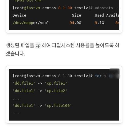
"데이터 생성 이후"
[root
@fastvm
-centos-
8
-
1
-
30
 testlv]
# vdostats --hu
/dev/mapp
er/vdo1         
94
.0G      
9
.1G     
84
.9G
생성된 파일을
하여 파일시스템 사용률을 높이도록 하
cp
겠습니다.
📋
[root@fastvm-centos-8-1-30 testlv]# 
for
 i 
in
 {1..4
'dd.file1'
 -> 
'cp.file1'
'dd.file1'
 -> 
'cp.file2'
'dd.file1'
 -> 
'cp.file100'