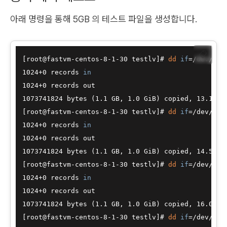
아래 명령을 통해 5GB 의 테스트 파일을 생성합니다.
📋
[root@fastvm-centos-8-1-30 testlv]# 
dd
if
=/dev/ura
1024+0 records 
in
1024+0 records out

1073741824 bytes (1.1 GB, 1.0 GiB) copied, 13.1108 
[root@fastvm-centos-8-1-30 testlv]# 
dd
if
=/dev/ura
1024+0 records 
in
1024+0 records out

1073741824 bytes (1.1 GB, 1.0 GiB) copied, 14.5352 
[root@fastvm-centos-8-1-30 testlv]# 
dd
if
=/dev/ura
1024+0 records 
in
1024+0 records out

1073741824 bytes (1.1 GB, 1.0 GiB) copied, 16.0602 
[root@fastvm-centos-8-1-30 testlv]# 
dd
if
=/dev/ura