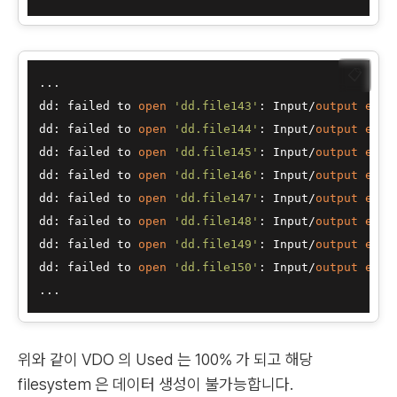
📋
...

dd: failed to 
open
'dd.file143'
: Input/
output
erro
dd: failed to 
open
'dd.file144'
: Input/
output
erro
dd: failed to 
open
'dd.file145'
: Input/
output
erro
dd: failed to 
open
'dd.file146'
: Input/
output
erro
dd: failed to 
open
'dd.file147'
: Input/
output
erro
dd: failed to 
open
'dd.file148'
: Input/
output
erro
dd: failed to 
open
'dd.file149'
: Input/
output
erro
dd: failed to 
open
'dd.file150'
: Input/
output
erro
위와 같이 VDO 의 Used 는 100% 가 되고 해당
filesystem 은 데이터 생성이 불가능합니다.