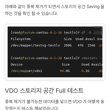
아래와 같이 중복 제거가 되면서 스토리지 공간 Saving 을
하는 것을 확인 할 수 있습니다.
📋
[root
@fastvm
-centos-
8
-
1
-
30
 testlv]
# df -h /mnt/tes
Filesystem                 Size  Used Avail Use% Mo
/dev/mapper/testvg-testlv  200G   47G  154G  
24
% 
/
[root
@fastvm
-centos-
8
-
1
-
30
 testlv]
# vdostats --hu
/dev/mapp
er/vdo1         
94
.0G      
9
.1G     
84
.9G
VDO 스토리지 공간 Full 테스트
중복 제거가 불가능한 데이터를 넣으면 VDO 가 어떻게 동
작하는지 테스트 해보았습니다.