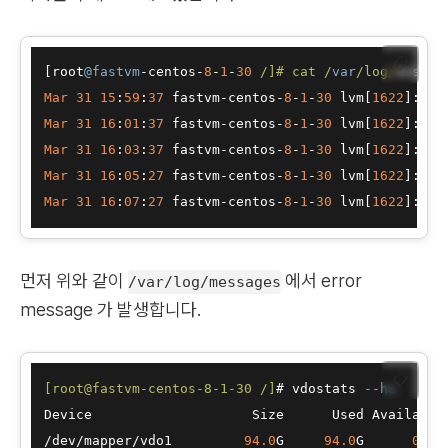
📋
[root
@fastvm
-
centos
-
8
-
1
-
30
/]# cat /
var
/log/
messag
Mar
31
15
:
59
:
37
 fastvm
-
centos
-
8
-
1
-
30
 lvm[
1622
]: 
WA
Mar
31
16
:
01
:
37
 fastvm
-
centos
-
8
-
1
-
30
 lvm[
1622
]: 
WA
Mar
31
16
:
03
:
37
 fastvm
-
centos
-
8
-
1
-
30
 lvm[
1622
]: 
WA
Mar
31
16
:
05
:
27
 fastvm
-
centos
-
8
-
1
-
30
 lvm[
1622
]: 
WA
Mar
31
16
:
07
:
27
 fastvm
-
centos
-
8
-
1
-
30
 lvm[
1622
]: 
WA
먼저 위와 같이
에서 error
/var/log/messages
message 가 발생합니다.
📋
[root@fastvm-centos-8-1-30 /]
# vdostats 
--hu
Device                    Size      Used Available
/dev/mapper/vdo1         
94.0
G     
94.0
G      
0.0
B