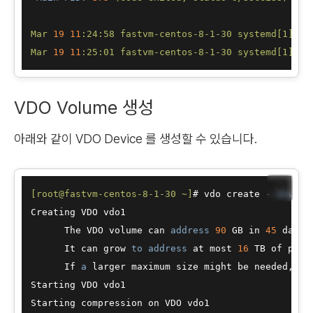
Mar
19
11
:24:58
fastvm-centos-8-1-30
systemd[1]:
S
Mar
19
11
:25:01
fastvm-centos-8-1-30
systemd[1]:
S
VDO Volume 생성
아래와 같이 VDO Device 를 생성할 수 있습니다.
📋
[root@fastvm-centos-8-1-30 ~]
# vdo create 
--device
Creating VDO vdo1

      The VDO volume can 
address
90
 GB in 
45
 data 
      It can grow 
to
address
 at most 
16
 TB of phys
      If 
a
 larger maximum size might be needed, 
us
Starting VDO vdo1

Starting compression on VDO vdo1
