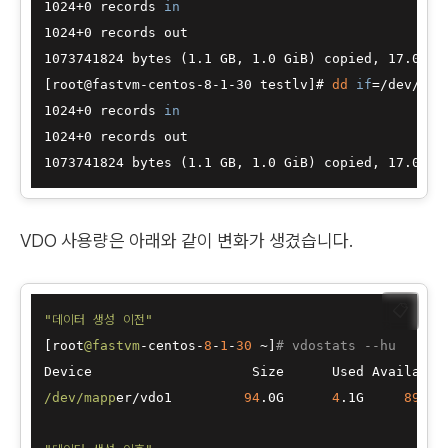
1024+0 records 
in
1024+0 records out

1073741824 bytes (1.1 GB, 1.0 GiB) copied, 17.0693 
[root@fastvm-centos-8-1-30 testlv]# 
dd
if
=/dev/ura
1024+0 records 
in
1024+0 records out

VDO 사용량은 아래와 같이 변화가 생겼습니다.
📋
"데이터 생성 이전"
[root
@fastvm
-centos-
8
-
1
-
30
 ~]
# vdostats --hu
/dev/mapp
er/vdo1         
94
.0G      
4
.1G     
89
.9G