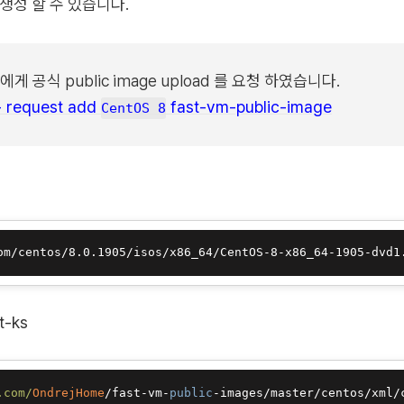
 생성 할 수 있습니다.
에게 공식 public image upload 를 요청 하였습니다.
- request add
fast-vm-public-image
CentOS 8
om/centos/8.0.1905/isos/x86_64/CentOS-8-x86_64-1905-dvd1
t-ks
.com/
OndrejHome
/fast-vm-
public
-images/master/centos/xml/