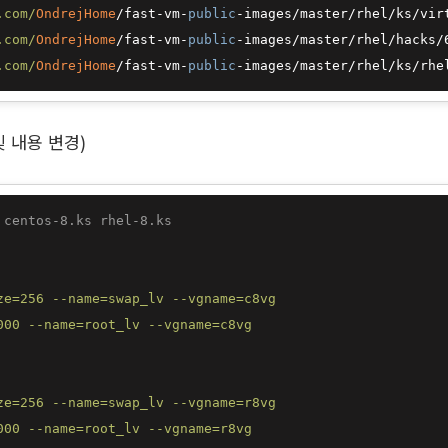
.com/
OndrejHome
/fast-vm-
public
-images/master/rhel/ks/vir
.com/
OndrejHome
/fast-vm-
public
-images/master/rhel/hacks/
.com/
OndrejHome
/fast-vm-
public
-images/master/rhel/ks/rhe
e 및 내용 변경)
 centos-8.ks rhel-8.ks 
ze=256
--name=swap_lv
--vgname=c8vg
000
--name=root_lv
--vgname=c8vg
ze=256
--name=swap_lv
--vgname=r8vg
000
--name=root_lv
--vgname=r8vg