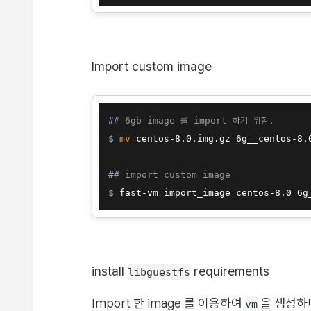
Import custom image
#
# 6gb image 를 import 하기 위함.
$ 
mv
 centos-8.0.img.gz 6g__centos-8.
#
# import custom image
$ 
fast-vm import_image centos-8.0 6g
install
requirements
libguestfs
Import 한 image 를 이용하여
을 생성하
vm