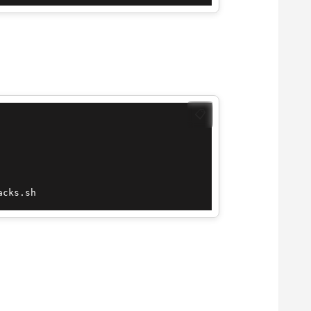
📋
acks.sh