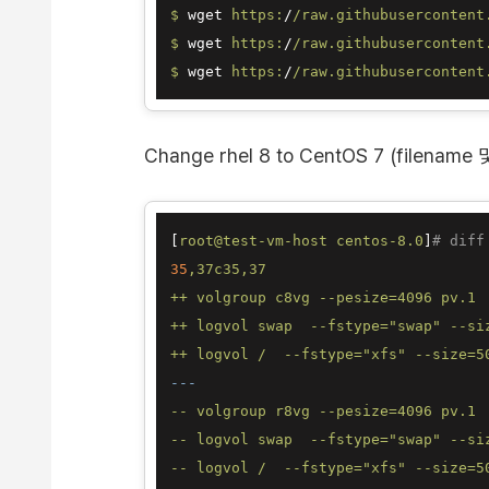
$ 
wget 
https:
/
/raw.githubusercontent
$ 
wget 
https:
/
/raw.githubusercontent
$ 
wget 
https:
/
/raw.githubusercontent
Change rhel 8 to CentOS 7 (filenam
[
root@test-vm-host
centos-8.0
]
# diff
35
,37c35,37
++
volgroup
c8vg
--pesize=4096
pv.1
++
logvol
swap
--fstype="swap"
--si
++
logvol
/
--fstype="xfs"
--size=5
---
--
volgroup
r8vg
--pesize=4096
pv.1
--
logvol
swap
--fstype="swap"
--si
--
logvol
/
--fstype="xfs"
--size=5