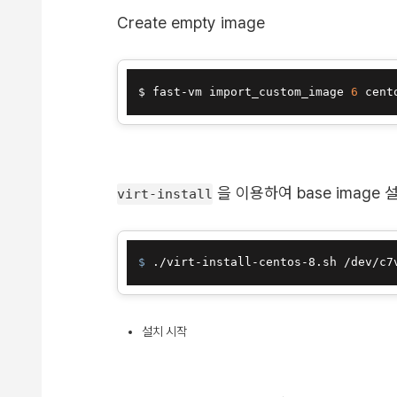
Create empty image
$ fast-vm import_custom_image 
6
 cent
을 이용하여 base image 
virt-install
$ 
./virt-install-centos-8.sh /dev/c7
설치 시작