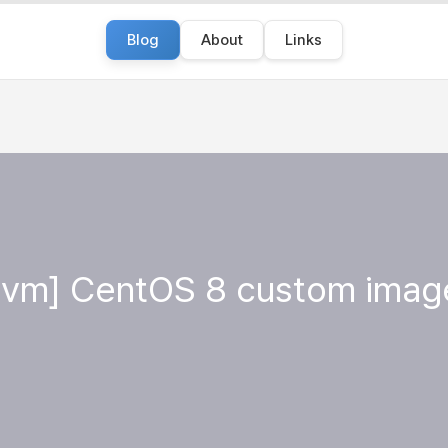
Blog
About
Links
t-vm] CentOS 8 custom ima