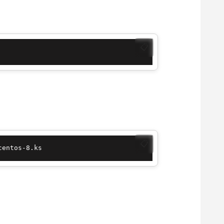
📋
📋
centos-8.ks