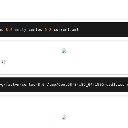
os-
8.0
empty
 centos-
6.3
설치
vg/fastvm-centos-8.0 /tmp/CentOS-8-x86_64-1905-dvd1.iso 