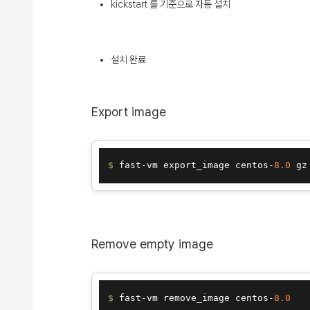
kickstart 를 기준으로 자동 설치
설치 완료
Export image
$ 
fast-vm export_image centos-
8.0
Remove empty image
$ 
fast-vm remove_image centos-
8.0