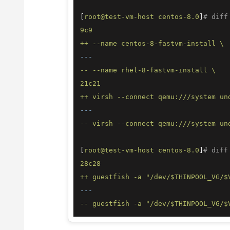
[
root@test-vm-host
centos-8.0
]
# diff
9c9
++
--name
centos-8-fastvm-install
\
---
--
--name
rhel-8-fastvm-install
\
21c21
++
virsh
--connect
qemu:///system
un
---
--
virsh
--connect
qemu:///system
un
[
root@test-vm-host
centos-8.0
]
# diff
28c28
++
guestfish
-a
"/dev/$THINPOOL_VG/$
---
--
guestfish
-a
"/dev/$THINPOOL_VG/$