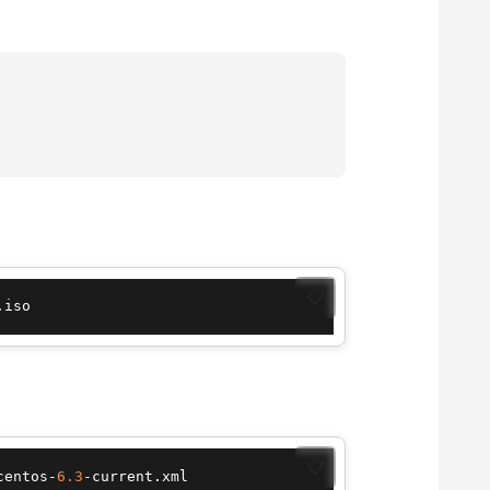
📋
.iso
📋
centos-
6.3