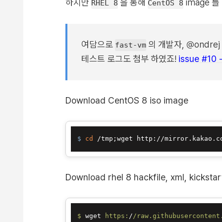
하지만
을 통해
image 를
RHEL 8
CentOS 8
여담으로
의 개발자,
@ondrej
fast-vm
테스트 로그도 첨부 하였죠!
issue #10 
Download CentOS 8 iso image
$ 
cd
 /tmp;wget http://mirror.kakao.c
Download rhel 8 hackfile, xml, kickstar
$ 
wget 
https:
/
/raw.githubusercontent