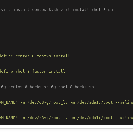
 virt-install-centos-8.sh virt-install-rhel-8.sh 
define
centos-8-fastvm-install
define
rhel-8-fastvm-install
 6g_centos-8-hacks.sh 6g_rhel-8-hacks.sh
VM_NAME"
-m
/dev/c8vg/root_lv
-m
/dev/sda1:/boot
--selin
VM_NAME"
-m
/dev/r8vg/root_lv
-m
/dev/sda1:/boot
--selin