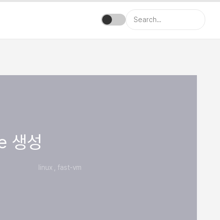
ge 생성
linux , fast-vm