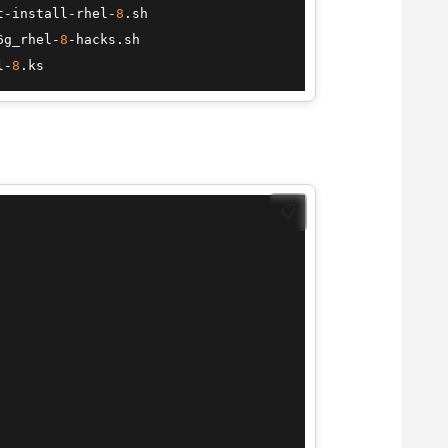
t-install-rhel-
8
6g_rhel-
8
l-
8
📋