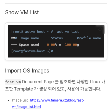
Show VM List
📋
[
root@fastvm-host ~
]
# fast-vm list
VM
# Image name      Status       Profile_name    S
=== Space used:   
0.00
% of 
100.00
g

[
root@fastvm-host ~
]
#
Import OS Images
Document Page 를 참조하면 다양한 Linux 배
fast-vm
포판 Template 가 생성 되어 있고, 사용이 가능합니다.
Image List :
https://www.famera.cz/blog/fast-
vm/image_list.html