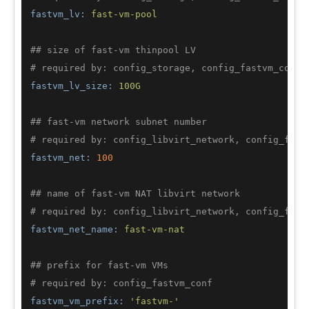
fastvm_lv:
fast-vm-pool
## size of fast-vm thinpool LV
# required by: config_storage, config_fastvm_conf
fastvm_lv_size:
100G
## fast-vm network subnet number
# required by: config_libvirt_network, config_fast
fastvm_net:
100
## name of fast-vm NAT libvirt network
# required by: config_libvirt_network, config_fast
fastvm_net_name:
fast-vm-nat
## prefix for fast-vm VMs
# required by: config_fastvm_conf
fastvm_vm_prefix:
'fastvm-'