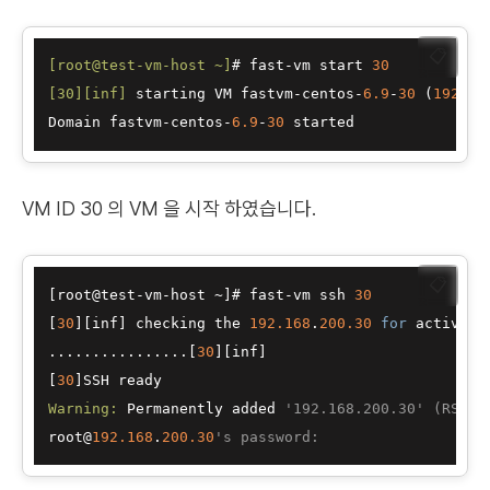
📋
[root@test-vm-host ~]
# fast-vm start 
30
[30]
[inf]
 starting VM fastvm-centos-
6.9
-
30
 (
192.16
Domain fastvm-centos-
6.9
-
30
VM ID 30 의 VM 을 시작 하였습니다.
📋
[root@test-vm-host ~]# fast-vm ssh 
30
[
30
][inf] checking the 
192.168
.
200.30
for
 active S
................[
30
][inf]  

[
30
Warning:
 Permanently added 
'192.168.200.30' (RSA) 
root@
192.168
.
200.30
's password:  