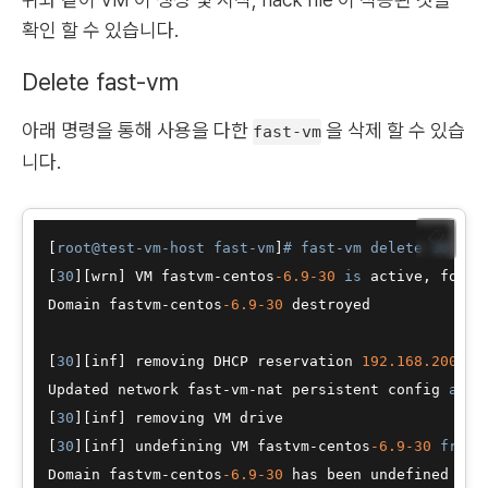
확인 할 수 있습니다.
Delete fast-vm
아래 명령을 통해 사용을 다한
을 삭제 할 수 있습
fast-vm
니다.
📋
[
root@test-vm-host fast-vm
]
# fast-vm delete 30 
[
30
][wrn] VM fastvm-centos
-6.9
-30
is
 active, forcef
Domain fastvm-centos
-6.9
-30
 destroyed 

[
30
][inf] removing DHCP reservation 
192.168
.200
.30
Updated network fast-vm-nat persistent config 
and
 
[
30
][inf] removing VM drive 

[
30
][inf] undefining VM fastvm-centos
-6.9
-30
from
 
Domain fastvm-centos
-6.9
-30
 has been undefined 
