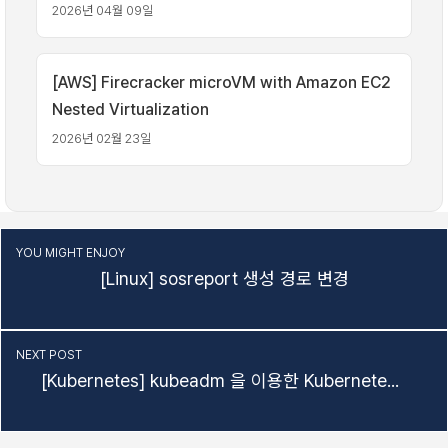
2026년 04월 09일
[AWS] Firecracker microVM with Amazon EC2
Nested Virtualization
2026년 02월 23일
YOU MIGHT ENJOY
[Linux] sosreport 생성 경로 변경
NEXT POST
[Kubernetes] kubeadm 을 이용한 Kubernetes 설치