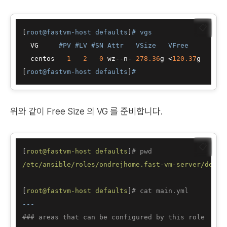
📋
[
root@fastvm-host defaults
]
# vgs
  VG     
#PV #LV #SN Attr   VSize   VFree
  centos   
1
2
0
 wz--n- 
278.36
g <
120.37
g

[
root@fastvm-host defaults
]
#
위와 같이 Free Size 의 VG 를 준비합니다.
📋
[
root@fastvm-host
defaults
]
# pwd
/etc/ansible/roles/ondrejhome.fast-vm-server/defau
[
root@fastvm-host
defaults
]
# cat main.yml
---
### areas that can be configured by this role