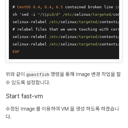
# 
CentOS
6.4
, 
6.4
, 
6.5
 contained broken line 
in
 'f
sh 'sed 
-
i 
"/
\\
pid/d"
/etc/
selinux
/targeted/
contex
selinux
-
relabel 
/etc/
selinux
/targeted/
contexts
/fil
# relabel files that we were touching with correct
selinux
-
relabel 
/etc/
selinux
/targeted/
contexts
/fil
selinux
-
relabel 
/etc/
selinux
/targeted/
contexts
/fil
EOF
위와 같이
명령을 통해 Image 변경 작업을 할
guestfish
수 있도록 설정합니다.
Start fast-vm
수정된 Image 를 이용하여 VM 을 생성 하도록 하겠습니
다.