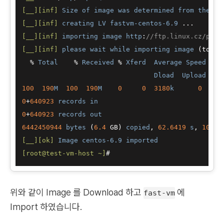
[__]
[inf]
Size
of
image
was
determined
from
the
fi
[__]
[inf]
creating
LV
fastvm-centos-6
.9
[__]
[inf]
importing
image
http
:
//ftp.linux.cz/pub/
[__]
[inf]
please
wait
while
importing
image
 (to sh
  % 
Total
    % 
Received
 % 
Xferd
Average
Speed
T
Dload
Upload
T
100
190
M
100
190
M
0
0
3180
k
0
0
:
0
0
+
640923
records
in
0
+
640923
records
out
6442450944
bytes
 (
6.4
 GB) 
copied
, 
62.6419
s
, 
103
M
[__]
[ok]
Image
centos-6
.9
imported
[root@test-vm-host ~]
위와 같이 Image 를 Download 하고
에
fast-vm
Import 하였습니다.