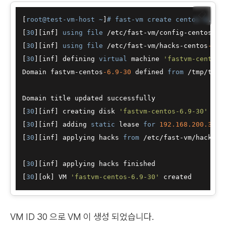
📋
[
root@test-vm-host ~
]
# fast-vm create centos-6.9 3
[
30
][inf] 
using
file
 /etc/fast-vm/config-centos
-6.
[
30
][inf] 
using
file
 /etc/fast-vm/hacks-centos
-6.9
[
30
][inf] defining 
virtual
 machine 
'fastvm-centos-
Domain fastvm-centos
-6.9
-30
 defined 
from
 /tmp/tmp.
Domain title updated successfully

[
30
][inf] creating disk 
'fastvm-centos-6.9-30'
[
30
][inf] adding 
static
 lease 
for
192.168
.200
.30
i
[
30
][inf] applying hacks 
from
 /etc/fast-vm/hacks-c
[
30
][inf] applying hacks finished 

[
30
][ok] VM 
'fastvm-centos-6.9-30'
VM ID 30 으로 VM 이 생성 되었습니다.