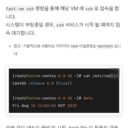
명령을 통해 해당 VM 에
로 접속을 합
fast-vm ssh
ssh
니다.
시스템이 부팅중일 경우,
서비스가 시작 될 때까지 접
ssh
속 대기합니다.
참고 : 기본적으로 사용되는 이미지의
비밀번호는
입니
root
testtest
다.
📋
[root
@fastvm
-
centos
-6
-9
-30
~
]# cat 
/
etc
/
redhat
-
rel
CentOS 
release
6.9
 (
Final
) 

[root
@fastvm
-
centos
-6
-9
-30
~
]# 
date
Fri Aug 
16
11
:
02
:
43
 KST 
2019
위와 같이 VM 이 생성 및 시작, hack file 이 적용된 것을