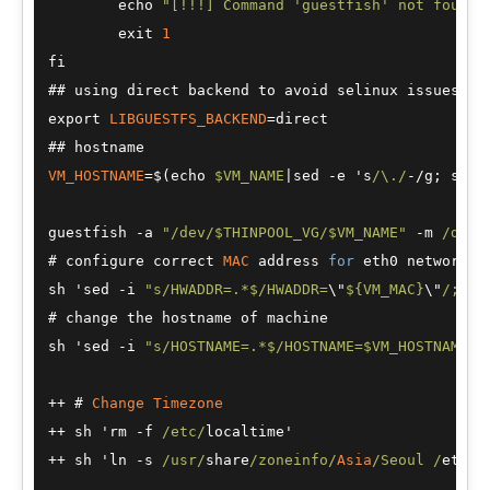
        echo 
"[!!!] Command 'guestfish' not found 
        exit 
1
fi

## using direct backend to avoid selinux issues on
export 
LIBGUESTFS_BACKEND
=
direct

VM_HOSTNAME
=
$(echo 
$VM_NAME
|
sed 
-
e 's
/\./
-/
g; s
/_/
guestfish 
-
a 
"/dev/$THINPOOL_VG/$VM_NAME"
-
m 
/dev/
# configure correct 
MAC
 address 
for
 eth0 network ad
sh 'sed 
-
i 
"s/HWADDR=.*$/HWADDR=
\"
${VM_MAC}
\"
/; s/
# change the hostname of machine

sh 'sed 
-
i 
"s/HOSTNAME=.*$/HOSTNAME=$VM_HOSTNAME/"
++
 # 
Change
Timezone
++
 sh 'rm 
-
f 
/etc/
++
 sh 'ln 
-
s 
/usr/
share
/zoneinfo/
Asia
/Seoul /
etc
/
l