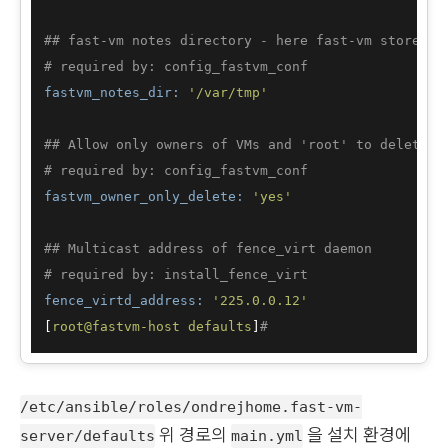
## fast-vm notes directory - here fast-vm stores V
# required by: config_fastvm_conf
fastvm_notes_dir:
'/var/tmp'
## Allow only owners of VMs and 'root' to delete t
# required by: config_fastvm_conf
fastvm_owner_only_delete:
'yes'
## Multicast address of fence_virt daemon
# required by: install_fence_virt
fence_virtd_address:
'225.0.0.12'
[
root@fastvm-host
defaults
]
#
/etc/ansible/roles/ondrejhome.fast-vm-
위 경로의
을 설치 환경에
server/defaults
main.yml