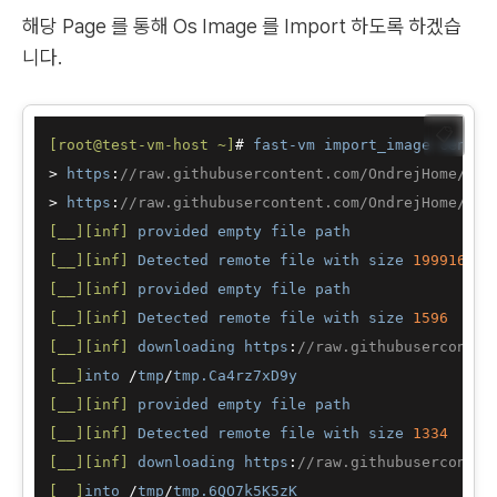
해당 Page 를 통해 Os Image 를 Import 하도록 하겠습
니다.
📋
[root@test-vm-host ~]
# 
fast-vm
import_image
centos
> 
https
:
//raw.githubusercontent.com/OndrejHome/fas
> 
https
:
//raw.githubusercontent.com/OndrejHome/fas
[__]
[inf]
provided
empty
file
path
[__]
[inf]
Detected
remote
file
with
size
199916708
[__]
[inf]
provided
empty
file
path
[__]
[inf]
Detected
remote
file
with
size
1596
[__]
[inf]
downloading
https
:
//raw.githubuserconten
[__]
into
 /
tmp
/
tmp
.Ca4rz7xD9y
[__]
[inf]
provided
empty
file
path
[__]
[inf]
Detected
remote
file
with
size
1334
[__]
[inf]
downloading
https
:
//raw.githubuserconten
[__]
into
 /
tmp
/
tmp
.6QO7k5K5zK