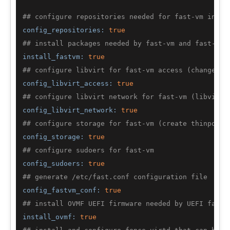
## configure repositories needed for fast-vm insta
config_repositories:
true
## install packages needed by fast-vm and fast-vm 
install_fastvm:
true
## configure libvirt for fast-vm access (change gr
config_libvirt_access:
true
## configure libvirt network for fast-vm (libvirtd
config_libvirt_network:
true
## configure storage for fast-vm (create thinpool 
config_storage:
true
## configure sudoers for fast-vm
config_sudoers:
true
## generate /etc/fast.conf configuration file
config_fastvm_conf:
true
## install OVMF UEFI firmware needed by UEFI fast-
install_ovmf:
true