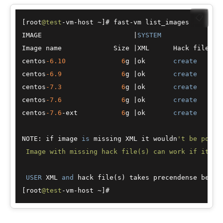
📋
[root
@test
-
vm
-
host 
~
]# fast
-
vm list_images  

IMAGE                       
|
SYSTEM
Image name             Size 
|
XML      Hack file 
fo
centos
-6.10
6
g 
|
ok       
create
centos
-6.9
6
g 
|
ok       
create
centos
-7.3
6
g 
|
ok       
create
centos
-7.6
6
g 
|
ok       
create
centos
-7.6
-
ext           
6
g 
|
ok       
create
NOTE: if image 
is
 missing XML it wouldn
't be possi
 Image with missing hack file(s) can work if it'
s 
USER
 XML 
and
 hack file(s) takes precendense befor
[root
@test
-
vm
-
host 
~