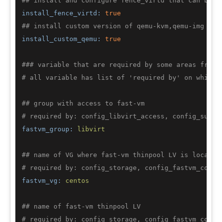
## install and configure fence_virtd that can be u
install_fence_virtd:
true
## install custom version of qemu-kvm,qemu-img and
install_custom_qemu:
true
### variable that are required by some areas from 
# all variable has list of 'required by' on which 
## group with access to fast-vm
# required by: config_libvirt_access, config_sudoe
fastvm_group:
libvirt
## name of VG where fast-vm thinpool LV is located
# required by: config_storage, config_fastvm_conf
fastvm_vg:
centos
## name of fast-vm thinpool LV
# required by: config_storage, config_fastvm_conf