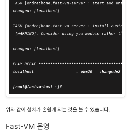
TASK [ondrejhome.fast-vm-server : start and enable
changed: [localhost]

TASK [ondrejhome.fast-vm-server : install custom q
 [WARNING]: Consider using yum module rather than r
changed: [localhost]

PLAY RECAP 
****
****
****
****
****
****
****
****
****
***
localhost                  : ok=28   changed=2    u
위와 같이 설치가 손쉽게 되는 것을 볼 수 있습니다.
Fast-VM 운영