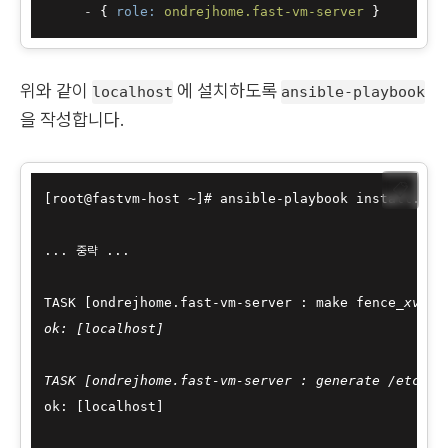
-
 { 
role:
ondrejhome.fast-vm-server
위와 같이
에 설치하도록
localhost
ansible-playbook
을 작성합니다.
📋
[root@fastvm-host ~]# ansible-playbook install.yaml
... 중략 ...

TASK [ondrejhome.fast-vm-server : make fence
_xvm.k
ok: [localhost]

TASK [ondrejhome.fast-vm-server : generate /etc/fe
ok: [localhost]
