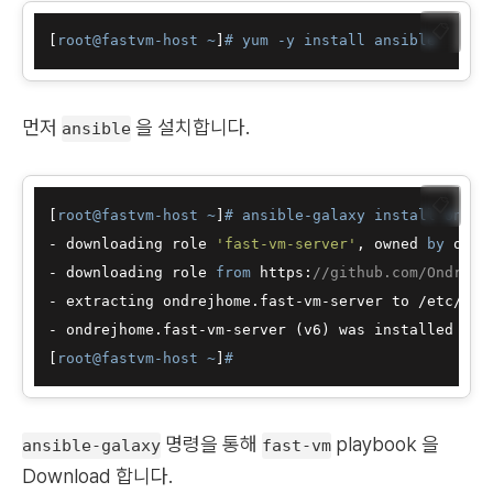
📋
[
root@fastvm-host ~
]
# yum -y install ansible
먼저
을 설치합니다.
ansible
📋
[
root@fastvm-host ~
]
# ansible-galaxy install ondre
- downloading role 
'fast-vm-server'
, owned 
by
 ondre
- downloading role 
from
 https:
//github.com/OndrejH
- extracting ondrejhome.fast-vm-server to /etc/ansi
- ondrejhome.fast-vm-server (v6) was installed succ
[
root@fastvm-host ~
]
#
명령을 통해
playbook
을
ansible-galaxy
fast-vm
Download 합니다.