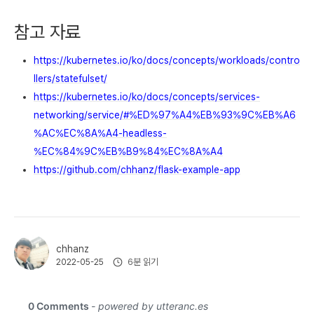
참고 자료
https://kubernetes.io/ko/docs/concepts/workloads/contro
llers/statefulset/
https://kubernetes.io/ko/docs/concepts/services-
networking/service/#%ED%97%A4%EB%93%9C%EB%A6
%AC%EC%8A%A4-headless-
%EC%84%9C%EB%B9%84%EC%8A%A4
https://github.com/chhanz/flask-example-app
chhanz
6분 읽기
2022-05-25