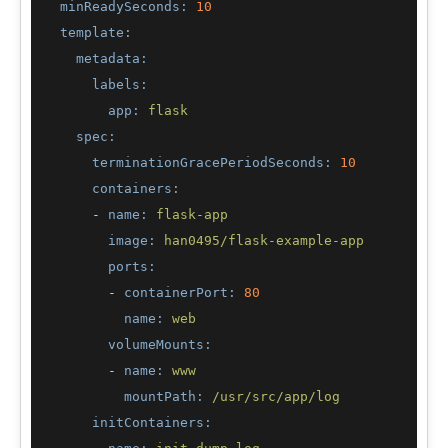
minReadySeconds:
10
template:
metadata:
labels:
app:
flask
spec:
terminationGracePeriodSeconds:
10
containers:
-
name:
flask-app
image:
han0495/flask-example-app
ports:
-
containerPort:
80
name:
web
volumeMounts:
-
name:
www
mountPath:
/usr/src/app/log
initContainers: