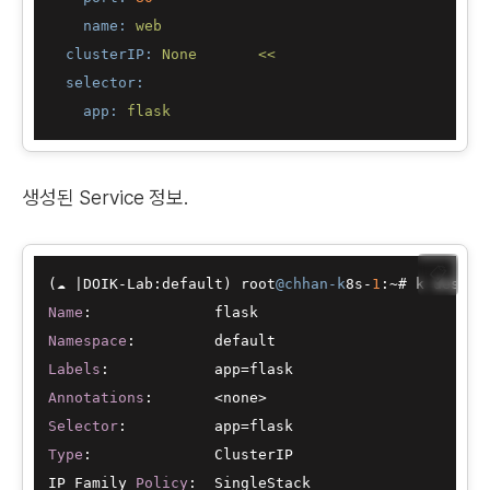
name:
web
clusterIP:
None
<<
selector:
app:
flask
생성된 Service 정보.
📋
(☁ |DOIK-Lab:default) root
@chhan-k
8s-
1
Name
Namespace
Labels
Annotations
Selector
Type
:              ClusterIP

IP Family 
Policy
:  SingleStack
