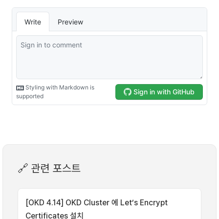
🔗 관련 포스트
[OKD 4.14] OKD Cluster 에 Let’s Encrypt
Certificates 설치