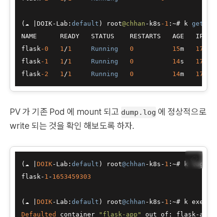
(☁ 
|
DOIK
-
Lab:
default
) root
@chhan
-
k8s
-1
:
~
# k 
get
 po
NAME      READY   STATUS    RESTARTS   AGE   IP    
flask
-0
1
/
1
Running
0
15
m   
172.1
flask
-1
1
/
1
Running
0
14
s   
172.1
flask
-2
1
/
1
Running
0
14
m   
172.1
PV 가 기존 Pod 에 mount 되고
에 정상적으로
dump.log
write 되는 것을 확인 해보도록 하자.
📋
(
☁
|
DOIK
-
Lab:
default
) root
@chhan
-
k8s
-
1
:
~
# k logs f
flask
-
1
-
1653459303
(
☁
|
DOIK
-
Lab:
default
) root
@chhan
-
k8s
-
1
:
~
# k exec f
Defaulted
 container 
"flask-app"
 out of: flask
-
app,