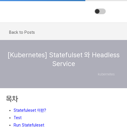
Back to Posts
[Kubernetes] Statefulset 와 Headless
Service
kubernetes
목차
Statefuleset 이란?
Test
Run Statefuleset