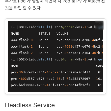
추가로 Pod 가 생성이 되면서 각 Pod 로 PV 가 Attach 된
것을 확인 할 수 있다.
📋
(☁ 
|
DOIK
-
Lab:
default
) root
@chhan
-
k8s
-1
:
~
# k 
get
 pvc
NAME          STATUS   VOLUME                      
www
-
flask
-0
   Bound    pvc
-
bad300e1
-
a206
-4
a6f
-
a1cc
www
-
flask
-1
   Bound    pvc
-4602
df57
-
e676
-4
bc2
-86
ef
www
-
flask
-2
   Bound    pvc
-36
dc7a21
-
c164
-407
b
-9
bf6
(☁ 
|
DOIK
-
Lab:
default
) root
@chhan
-
k8s
-1
:
~
# k 
get
 pv

NAME                                       CAPACIT
pvc
-36
dc7a21
-
c164
-407
b
-9
bf6
-
bb976e7cf417   
1
Gi    
pvc
-4602
df57
-
e676
-4
bc2
-86
ef
-7
fa252172967   
1
Gi    
pvc
-
bad300e1
-
a206
-4
a6f
-
a1cc
-2
c0c14fb3cf1   
1
Gi    
Headless Service