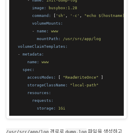
-
name:
init-dump-log
image:
busybox:1.28
command:
 [
'sh'
, 
'-c'
, 
"echo $(hostname)-$(
volumeMounts:
-
name:
www
mountPath:
/usr/src/app/log
volumeClaimTemplates:
-
metadata:
name:
www
spec:
accessModes:
 [ 
"ReadWriteOnce"
 ]

storageClassName:
"local-path"
resources:
requests:
storage:
1Gi
경로로
파일을 생성하고
/usr/src/app/log
dump.log