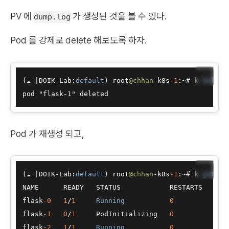
PV 에
가 생성된 것을 볼 수 있다.
dump.log
Pod 를 강제로 delete 해보도록 하자.
📋
(☁ 
|
DOIK
-
Lab:
default
) root
@chhan
-
k8s
-1
:
~
# k 
delete
Pod 가 재생성 되고,
📋
(☁ 
|
DOIK
-
Lab:
default
) root
@chhan
-
k8s
-1
:
~
# k 
get
 po
NAME      READY   STATUS            RESTARTS   AGE
flask
-0
1
/
1
Running
0
14
m
flask
-1
0
/
1
     PodInitializing   
0
3
s 
flask
-2
1
/
1
Running
0
13
m