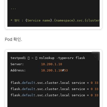
...
*
형식
:
 {
Service
name
}
.{namespace}.svc.{cluster.do
Pod 확인.
📋
testpod1  ~  nslookup -type=srv flask

Server:         
10.200
.1
.10
Address:        
10.200
.1
.10
#
53
flask.
default
.svc.cluster.local service = 
0
33
80
 
flask.
default
.svc.cluster.local service = 
0
33
80
 
flask.
default
.svc.cluster.local service = 
0
33
80
 