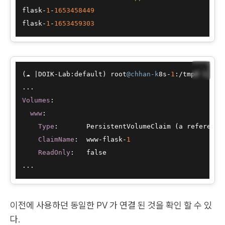
flask
-
1
-
1653458449
flask
-
1
-
1653459303
📋
(☁ |DOIK-Lab:default) root
@chhan-k
8s-
1
:/tmp# k des
Volumes
:

www
:

Type
:       PersistentVolumeClaim (a reference 
ClaimName
:  www-flask-
1
ReadOnly
:   false

이전에 사용하던 동일한 PV 가 연결 된 것을 확인 할 수 있
다.