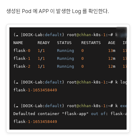
생성된 Pod 에 APP 이 발생한 Log 를 확인한다.
📋
(☁ 
|
DOIK
-
Lab:
default
) root
@chhan
-
k8s
-1
:
~
# k 
get
 po
NAME      READY   STATUS    RESTARTS   AGE   IP    
flask
-0
1
/
1
Running
0
13
m   
172.1
flask
-1
1
/
1
Running
0
12
m   
172.1
flask
-2
1
/
1
Running
0
12
m   
172.1
(☁ 
|
DOIK
-
Lab:
default
) root
@chhan
-
k8s
-1
:
~
# k logs f
flask
-1
-1653458449
(☁ 
|
DOIK
-
Lab:
default
) root
@chhan
-
k8s
-1
:
~
# k 
exec
 f
Defaulted container "flask-app" 
out
of
: flask
-
app,
flask
-1
-1653458449