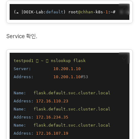
📋
(☁ 
|
DOIK
-
Lab:
default
) root
@chhan
-
k8s
-1
:
~
#  k run 
-
Service 확인.
📋
testpod1

~

nslookup
flask
Server:
10.200
.1
.10
Address:
10.200
.1
.10
#53
Name:
flask.default.svc.cluster.local
Address:
172.16
.110
.23
Name:
flask.default.svc.cluster.local
Address:
172.16
.234
.35
Name:
flask.default.svc.cluster.local
Address:
172.16
.107
.19