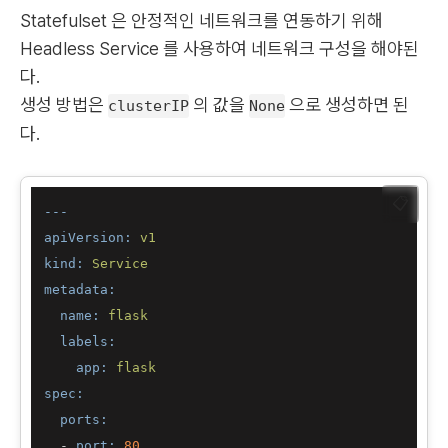
Statefulset 은 안정적인 네트워크를 연동하기 위해
Headless Service 를 사용하여 네트워크 구성을 해야된
다.
생성 방법은
의 값을
으로 생성하면 된
clusterIP
None
다.
📋
---
apiVersion:
v1
kind:
Service
metadata:
name:
flask
labels:
app:
flask
spec:
ports:
-
port:
80