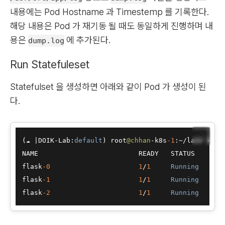
내용에는 Pod Hostname 과 Timestemp 를 기록한다.
해당 내용은 Pod 가 재기동 될 때도 동일하게 진행하며 내
용은
에 추가된다.
dump.log
Run Statefuleset
Statefulset 을 생성하면 아래와 같이 Pod 가 생성이 된
다.
📋
(☁ 
|
DOIK
-
Lab:
default
) root
@chhan
-
k8s
-1
:
~
/
lab# k 
ge
NAME                         READY   STATUS    REST
flask
-0
1
/
1
Running
0
flask
-1
1
/
1
Running
0
flask
-2
1
/
1
Running
0