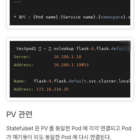
...

* 형식 : {Pod name}.{Service name}.{
namespace
📋
 testpod1  ~  nslookup flask-
0
.flask.
default
Server:
10.200
.
1.10
Address:
10.200
.
1.10#
53
Name:
   flask-
0
.flask.
default
Address:
172.16
.
234.35
PV 관련
Statefulset 은 PV 를 동일한 Pod 에 각각 연결되고 Pod
가 재기동이 되도 동일한 Pod 에 다시 연결된다.