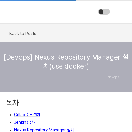
Back to Posts
[Devops] Nexus Repository Manager 설
치(use docker)
devops
목차
Gitlab-CE 설치
Jenkins 설치
Nexus Repository Manager 설치