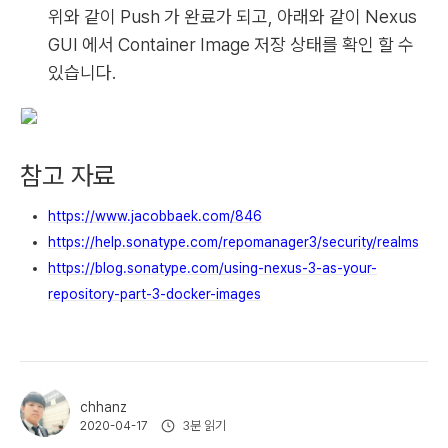
위와 같이 Push 가 완료가 되고, 아래와 같이 Nexus
GUI 에서 Container Image 저장 상태를 확인 할 수
있습니다.
참고 자료
https://www.jacobbaek.com/846
https://help.sonatype.com/repomanager3/security/realms
https://blog.sonatype.com/using-nexus-3-as-your-
repository-part-3-docker-images
chhanz
3분 읽기
2020-04-17