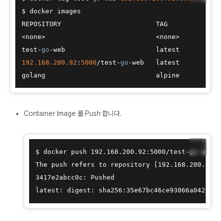
$ docker images

REPOSITORY                        TAG              
<none>                            <none>          
test-
go
-web                       latest          
192.168
.200
.92
:
5000
/test-
go
-web   latest          
golang                            alpine          
Container Image 를 Push 합니다.
📋
$ docker push 192.168.200.92:5000/test-go-web

The push refers to repository [192.168.200.92:5
3417e2abcc0c: Pushed
