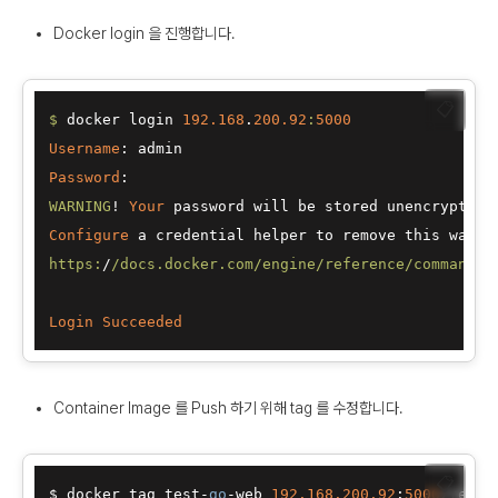
Docker login 을 진행합니다.
📋
$ 
docker login 
192.168
.
200.92
:
5000
Username
Password
WARNING
! 
Your
 password will be stored unencrypted 
Configure
 a credential helper to remove this warni
https:
/
/docs.docker.com/engine
/reference/commandli
Login
Succeeded
Container Image 를 Push 하기 위해 tag 를 수정합니다.
📋
$ docker tag test-
go
-web 
192.168
.200
.92
:
5000
/test-