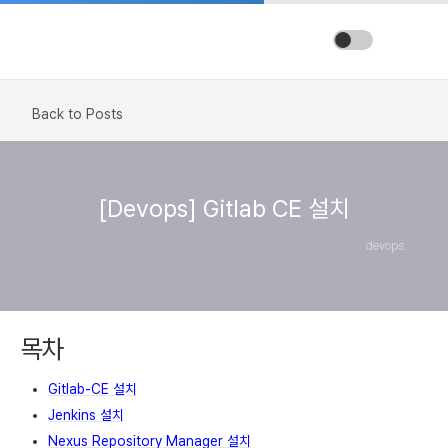
Back to Posts
[Devops] Gitlab CE 설치
devops
목차
Gitlab-CE 설치
Jenkins 설치
Nexus Repository Manager 설치