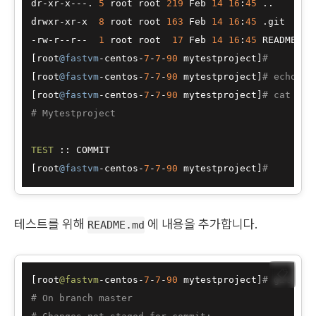
dr-xr-x---. 
5
 root root 
219
 Feb 
14
16
:
45
 ..

drwxr-xr-x  
8
 root root 
163
 Feb 
14
16
:
45
 .git

-rw-r--r--  
1
 root root  
17
 Feb 
14
16
:
45
[
root
@fastvm
-centos-
7
-
7
-
90
 mytestproject
]
#
[
root
@fastvm
-centos-
7
-
7
-
90
 mytestproject
]
# echo "T
[
root
@fastvm
-centos-
7
-
7
-
90
 mytestproject
]
# cat REA
# Mytestproject
TEST
:
:
[
root
@fastvm
-centos-
7
-
7
-
90
 mytestproject
]
#
테스트를 위해
에 내용을 추가합니다.
README.md
📋
[root
@fastvm
-centos-
7
-
7
-
90
 mytestproject]
# git sta
# On branch master