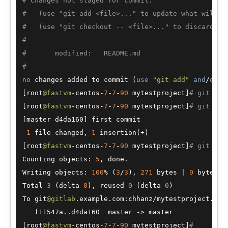
# Changes not staged for commit:
#   (use "git add <file>..." to update what will b
#   (use "git checkout -- <file>..." to discard ch
#
#       modified:   README.md
#
no
 changes added to commit (
use
"git add"
and
/
or
"
[root
@fastvm
-centos-
7
-
7
-
90
 mytestproject]
# git add
[root
@fastvm
-centos-
7
-
7
-
90
 mytestproject]
# git com
[master d4da160] first commit

1
 file changed, 
1
 insertion(+)

[root
@fastvm
-centos-
7
-
7
-
90
 mytestproject]
# git pus
Counting objects: 
5
, done.

Writing objects: 
100
% (
3
/
3
), 
271
 bytes | 
0
 bytes/s,
Total 
3
 (delta 
0
), reused 
0
 (delta 
0
)

To git
@gitlab
.example.com:chhanz/mytestproject.git

   f11547a..d4da160  master -> master

[root
@fastvm
-centos-
7
-
7
-
90
 mytestproject]
#