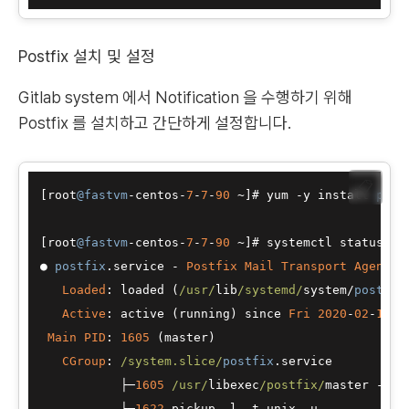
Postfix 설치 및 설정
Gitlab system 에서 Notification 을 수행하기 위해
Postfix 를 설치하고 간단하게 설정합니다.
📋
[root
@fastvm
-
centos
-
7
-
7
-
90
~
]# yum 
-
y install 
post
[root
@fastvm
-
centos
-
7
-
7
-
90
~
]# systemctl status 
po
●
postfix
.service 
-
Postfix
Mail
Transport
Agent
Loaded
: loaded (
/usr/
lib
/systemd/
system
/
postfix
Active
: active (running) since 
Fri
2020
-
02
-
14
1
Main
PID
: 
1605
 (master)

CGroup
: 
/system.slice/
postfix
.service

├─
1605
/usr/
libexec
/postfix/
master 
-
w

├─
1622
 pickup 
-
l 
-
t unix 
-
u
