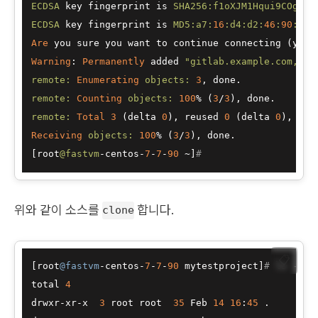
ECDSA
 key fingerprint is 
SHA256
:f1oXJM1Hqui9COg3tZ
ECDSA
 key fingerprint is 
MD5
:a7
:
16
:d4
:d2
:
46
:
90
:
31
:
Are
Warning
: 
Permanently
 added 
"gitlab.example.com,192
remote:
Enumerating
objects:
3
remote:
Counting
objects:
100
% (
3
/
3
remote:
Total
3
 (delta 
0
), reused 
0
 (delta 
0
), pac
Receiving
objects:
100
% (
3
/
3
), done.

[root
@fastvm
-centos-
7
-
7
-
90
 ~]
#
위와 같이 소스를
합니다.
clone
📋
[
root
@fastvm
-centos-
7
-
7
-
90
 mytestproject
]
# ls -la 
total 
4
drwxr-xr-x  
3
 root root  
35
 Feb 
14
16
:
45
 .
