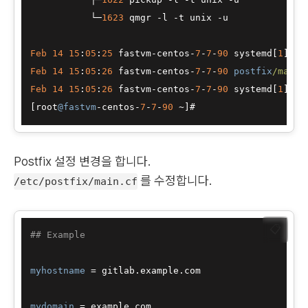
└─
1623
 qmgr 
-
l 
-
t unix 
-
u

Feb
14
15
:
05
:
25
 fastvm
-
centos
-
7
-
7
-
90
 systemd[
1
]: 
S
Feb
14
15
:
05
:
26
 fastvm
-
centos
-
7
-
7
-
90
postfix
/maste
Feb
14
15
:
05
:
26
 fastvm
-
centos
-
7
-
7
-
90
 systemd[
1
]: 
S
[root
@fastvm
-
centos
-
7
-
7
-
90
~
Postfix 설정 변경을 합니다.
를 수정합니다.
/etc/postfix/main.cf
📋
## Example
myhostname
 = gitlab.example.com

mydomain
 = example.com
