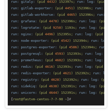
run: gitaly:
(pid
4432
)
152397s;
run: log:
(pid
28
run: gitlab-exporter:
(pid
4451
)
152396s;
run: log
run: gitlab-workhorse:
(pid
4465
)
152396s;
run: lo
run: grafana:
(pid
4478
)
152396s;
run: log:
(pid
3
run: logrotate:
(pid
9250
)
1193s;
run: log:
(pid
3
run: nginx:
(pid
4496
)
152395s;
run: log:
(pid
312
run: node-exporter:
(pid
4542
)
152394s;
run: log:
run: postgres-exporter:
(pid
4586
)
152394s;
run: l
run: postgresql:
(pid
4593
)
152393s;
run: log:
(pi
run: prometheus:
(pid
4602
)
152393s;
run: log:
(pi
run: redis:
(pid
4616
)
152393s;
run: log:
(pid
272
run: redis-exporter:
(pid
4621
)
152392s;
run: log:
run: registry:
(pid
4628
)
152392s;
run: log:
(pid
run: sidekiq:
(pid
4638
)
152391s;
run: log:
(pid
3
run: unicorn:
(pid
4644
)
152391s;
run: log:
(pid
3
[
root@fastvm-centos-7-7-90
~
]
#