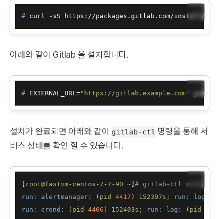
📋
# 
curl -sS https://packages.gitlab.com/install/rep
아래와 같이 Gitlab 을 설치합니다.
📋
# 
EXTERNAL_URL=
"https://gitlab.example.com"
 yum in
설치가 완료되면 아래와 같이
명령을 통해 서
gitlab-ctl
비스 상태를 확인 할 수 있습니다.
📋
[
root@fastvm-centos-7-7-90
~
]
# gitlab-ctl status
run: alertmanager:
(pid
4417
)
152397s;
run: log:
(
run: crond:
(pid
4406
)
152403s;
run: log:
(pid
440