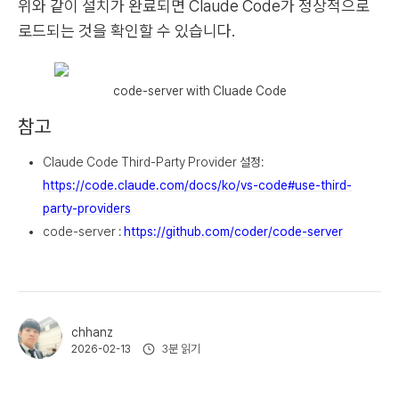
위와 같이 설치가 완료되면 Claude Code가 정상적으로
로드되는 것을 확인할 수 있습니다.
code-server with Cluade Code
참고
Claude Code Third-Party Provider 설정:
https://code.claude.com/docs/ko/vs-code#use-third-
party-providers
code-server :
https://github.com/coder/code-server
chhanz
3분 읽기
2026-02-13