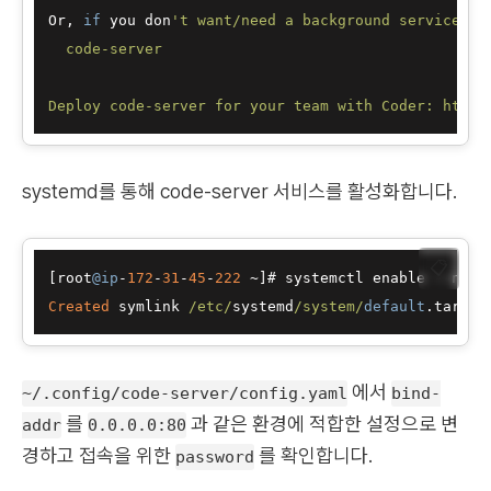
Or, 
if
 you don
't want/need a background service you
  code-server

systemd를 통해 code-server 서비스를 활성화합니다.
📋
[root
@ip
-
172
-
31
-
45
-
222
~
]# systemctl enable 
--
now 
Created
 symlink 
/etc/
systemd
/system/
default
.target
에서
~/.config/code-server/config.yaml
bind-
를
과 같은 환경에 적합한 설정으로 변
addr
0.0.0.0:80
경하고 접속을 위한
를 확인합니다.
password