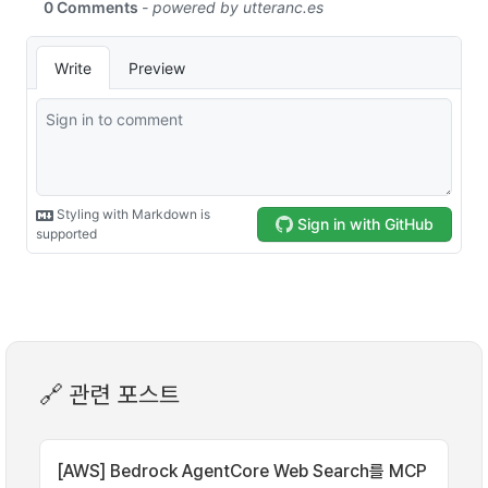
🔗 관련 포스트
[AWS] Bedrock AgentCore Web Search를 MCP