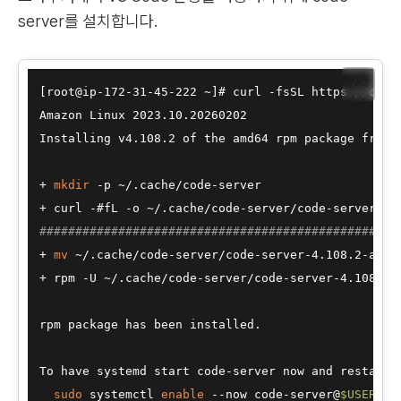
server를 설치합니다.
📋
[root@ip-172-31-45-222 ~]# curl -fsSL https://code-
Amazon Linux 2023.10.20260202

Installing v4.108.2 of the amd64 rpm package from G
+ 
mkdir
 -p ~/.cache/code-server

##################################################
+ 
mv
 ~/.cache/code-server/code-server-4.108.2-amd6
+ rpm -U ~/.cache/code-server/code-server-4.108.2-a
rpm package has been installed.

To have systemd start code-server now and restart o
sudo
 systemctl 
enable
 --now code-server@
$USER