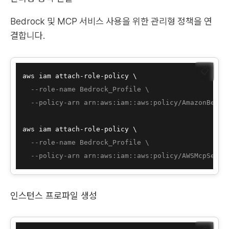
Bedrock 및 MCP 서비스 사용을 위한 관리형 정책을 연
결합니다.
📋
aws iam attach-role-policy \

--role-name Bedrock_Profile \
--policy-arn arn:aws:iam::aws:policy/AmazonBedro
aws iam attach-role-policy \

--role-name Bedrock_Profile \
--policy-arn arn:aws:iam::aws:policy/AWSMcpServi
인스턴스 프로파일 생성