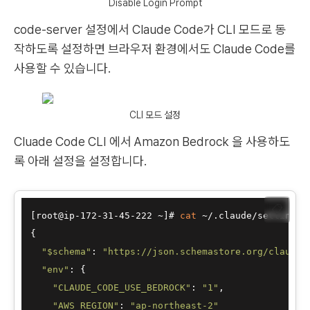
Disable Login Prompt
code-server 설정에서 Claude Code가 CLI 모드로 동
작하도록 설정하면 브라우저 환경에서도 Claude Code를
사용할 수 있습니다.
CLI 모드 설정
Cluade Code CLI 에서 Amazon Bedrock 을 사용하도
록 아래 설정을 설정합니다.
📋
[root@ip-172-31-45-222 ~]# 
cat
 ~/.claude/settings.j
{

"
$schema
"
: 
"https://json.schemastore.org/claude-
"env"
: {

"CLAUDE_CODE_USE_BEDROCK"
: 
"1"
,

"AWS_REGION"
: 
"ap-northeast-2"