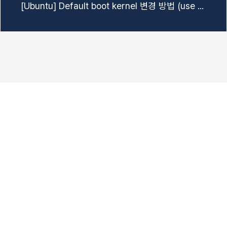
[Ubuntu] Default boot kernel 변경 방법 (use rescue node)