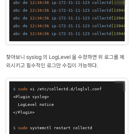
abc
de
12
:
34
:
56
ip-172-31-11-123
collectd
[13944]
: 
abc
de
12
:
34
:
56
ip-172-31-11-123
collectd
[13944]
: 
abc
de
12
:
34
:
56
ip-172-31-11-123
collectd
[13944]
: 
abc
de
12
:
34
:
56
ip-172-31-11-123
collectd
[13944]
: 
abc
de
12
:
34
:
56
ip-172-31-11-123
collectd
[13944]
: 
찾아보니 syslog 의 LogLevel 을 수정하면 위 로그를 제
외시키고 필수적인 로그만 수집이 가능하다.
📋
$ 
sudo
 vi /etc/collectd.d/loglvl.conf
<Plugin syslog>

  LogLevel notice

$ 
sudo
 systemctl restart collectd