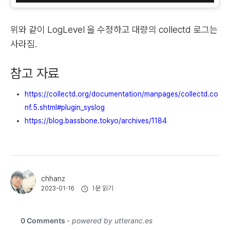
위와 같이 LogLevel 을 수정하고 대량의 collectd 로그는
사라짐.
참고 자료
https://collectd.org/documentation/manpages/collectd.co
nf.5.shtml#plugin_syslog
https://blog.bassbone.tokyo/archives/1184
chhanz
1분 읽기
2023-01-16